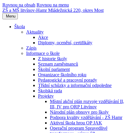
Rovnou na obsah
Rovnou na menu
ZŠ a MŠ litvínov-Hamr
Mládežnická 220, okres Most
Menu
Škola
Aktuality
Akce
Diplomy, ocenění, certifikáty
Zápis
Informace o škole
Z historie školy
Seznam zaměstnanců
Školní parlament
Organizace školního roku
Pedagogické a pracovní porady
Třídní schůzky a informační odpoledne
Školská rada
Projekty
Místní akční plán rozvoje vzdělávání II,
III, IV pro ORP Litvínov
Národní plán obnovy pro školy
Podpora kvality vzdělávání - ZŠ Hamr
Aktivní škola hrou OP JAK
Operační program Spravedlivé