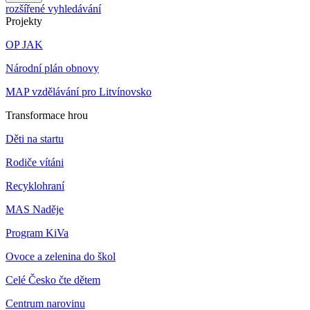
rozšířené vyhledávání
Projekty
OP JAK
Národní plán obnovy
MAP vzdělávání pro Litvínovsko
Transformace hrou
Děti na startu
Rodiče vítáni
Recyklohraní
MAS Naděje
Program KiVa
Ovoce a zelenina do škol
Celé Česko čte dětem
Centrum narovinu