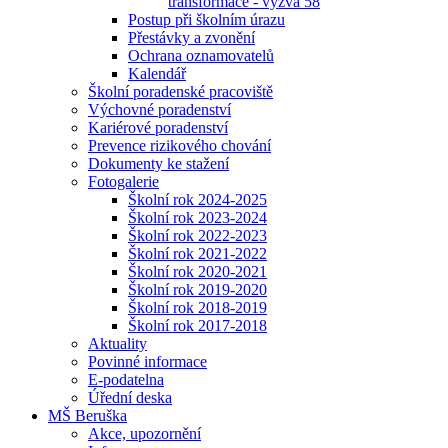
transformace - výzva 58
Postup při školním úrazu
Přestávky a zvonění
Ochrana oznamovatelů
Kalendář
Školní poradenské pracoviště
Výchovné poradenství
Kariérové poradenství
Prevence rizikového chování
Dokumenty ke stažení
Fotogalerie
Školní rok 2024-2025
Školní rok 2023-2024
Školní rok 2022-2023
Školní rok 2021-2022
Školní rok 2020-2021
Školní rok 2019-2020
Školní rok 2018-2019
Školní rok 2017-2018
Aktuality
Povinné informace
E-podatelna
Úřední deska
MŠ Beruška
Akce, upozornění