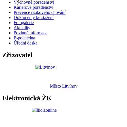
Výchovné poradenství
Kariérové poradenství
Prevence rizikového chování
Dokumenty ke stažení
Fotogalerie
Aktuality
Povinné informace
E-podatelna
Úřední deska
Zřizovatel
Město Litvínov
Elektronická ŽK