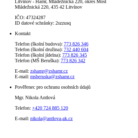
Litvínov - Hamr, Mládežnická 220, okres Most
Mládežnická 220, 435 42 Litvínov
IČO: 47324287
ID datové schránky: 2szzusq
Kontakt
Telefon (školní budova):
773 826 346
Telefon (školní družina):
732 440 604
Telefon (školní jídelna):
773 826 345
Telefon (MŠ Beruška):
773 826 342
E-mail:
zshamr@zshamr.cz
E-mail:
msberuska@zshamr.cz
Pověřenec pro ochranu osobních údajů
Mgr. Nikola Antlová
Telefon:
+420 724 885 120
E-mail:
nikola@antlova-ak.cz