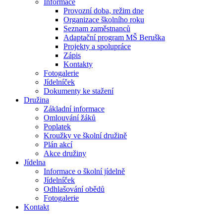
Informace
Provozní doba, režim dne
Organizace školního roku
Seznam zaměstnanců
Adaptační program MŠ Beruška
Projekty a spolupráce
Zápis
Kontakty
Fotogalerie
Jídelníček
Dokumenty ke stažení
Družina
Základní informace
Omlouvání žáků
Poplatek
Kroužky ve školní družině
Plán akcí
Akce družiny
Jídelna
Informace o školní jídelně
Jídelníček
Odhlašování obědů
Fotogalerie
Kontakt