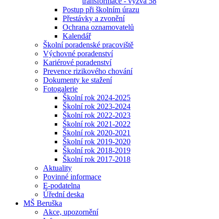
transformace - výzva 58
Postup při školním úrazu
Přestávky a zvonění
Ochrana oznamovatelů
Kalendář
Školní poradenské pracoviště
Výchovné poradenství
Kariérové poradenství
Prevence rizikového chování
Dokumenty ke stažení
Fotogalerie
Školní rok 2024-2025
Školní rok 2023-2024
Školní rok 2022-2023
Školní rok 2021-2022
Školní rok 2020-2021
Školní rok 2019-2020
Školní rok 2018-2019
Školní rok 2017-2018
Aktuality
Povinné informace
E-podatelna
Úřední deska
MŠ Beruška
Akce, upozornění