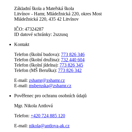
Základní škola a Mateřská škola
Litvínov - Hamr, Mládežnická 220, okres Most
Mládežnická 220, 435 42 Litvínov
IČO: 47324287
ID datové schránky: 2szzusq
Kontakt
Telefon (školní budova):
773 826 346
Telefon (školní družina):
732 440 604
Telefon (školní jídelna):
773 826 345
Telefon (MŠ Beruška):
773 826 342
E-mail:
zshamr@zshamr.cz
E-mail:
msberuska@zshamr.cz
Pověřenec pro ochranu osobních údajů
Mgr. Nikola Antlová
Telefon:
+420 724 885 120
E-mail:
nikola@antlova-ak.cz