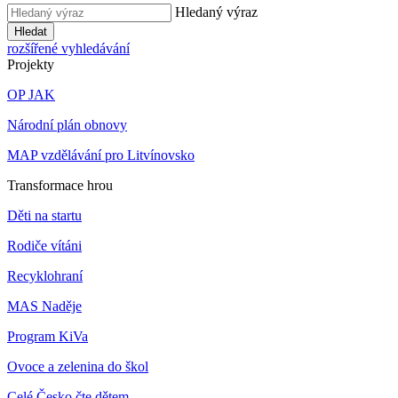
Hledaný výraz
Hledat
rozšířené vyhledávání
Projekty
OP JAK
Národní plán obnovy
MAP vzdělávání pro Litvínovsko
Transformace hrou
Děti na startu
Rodiče vítáni
Recyklohraní
MAS Naděje
Program KiVa
Ovoce a zelenina do škol
Celé Česko čte dětem