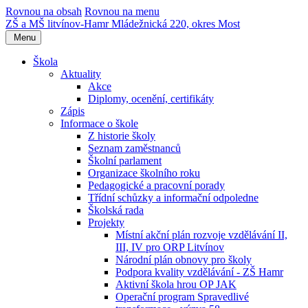
Rovnou na obsah
Rovnou na menu
ZŠ a MŠ litvínov-Hamr
Mládežnická 220, okres Most
Menu
Škola
Aktuality
Akce
Diplomy, ocenění, certifikáty
Zápis
Informace o škole
Z historie školy
Seznam zaměstnanců
Školní parlament
Organizace školního roku
Pedagogické a pracovní porady
Třídní schůzky a informační odpoledne
Školská rada
Projekty
Místní akční plán rozvoje vzdělávání II,
III, IV pro ORP Litvínov
Národní plán obnovy pro školy
Podpora kvality vzdělávání - ZŠ Hamr
Aktivní škola hrou OP JAK
Operační program Spravedlivé