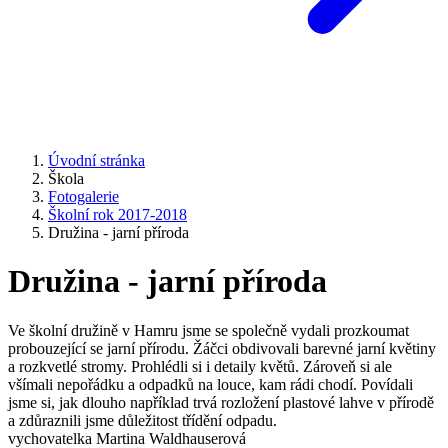
Úvodní stránka
Škola
Fotogalerie
Školní rok 2017-2018
Družina - jarní příroda
Družina - jarní příroda
Ve školní družině v Hamru jsme se společně vydali prozkoumat
probouzející se jarní přírodu. Žáčci obdivovali barevné jarní květiny
a rozkvetlé stromy. Prohlédli si i detaily květů. Zároveň si ale
všímali nepořádku a odpadků na louce, kam rádi chodí. Povídali
jsme si, jak dlouho například trvá rozložení plastové lahve v přírodě
a zdůraznili jsme důležitost třídění odpadu.
vychovatelka Martina Waldhauserová