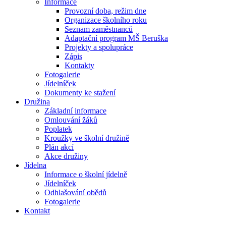
Informace
Provozní doba, režim dne
Organizace školního roku
Seznam zaměstnanců
Adaptační program MŠ Beruška
Projekty a spolupráce
Zápis
Kontakty
Fotogalerie
Jídelníček
Dokumenty ke stažení
Družina
Základní informace
Omlouvání žáků
Poplatek
Kroužky ve školní družině
Plán akcí
Akce družiny
Jídelna
Informace o školní jídelně
Jídelníček
Odhlašování obědů
Fotogalerie
Kontakt