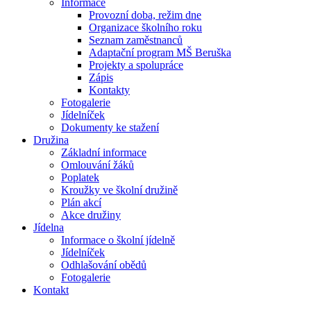
Informace
Provozní doba, režim dne
Organizace školního roku
Seznam zaměstnanců
Adaptační program MŠ Beruška
Projekty a spolupráce
Zápis
Kontakty
Fotogalerie
Jídelníček
Dokumenty ke stažení
Družina
Základní informace
Omlouvání žáků
Poplatek
Kroužky ve školní družině
Plán akcí
Akce družiny
Jídelna
Informace o školní jídelně
Jídelníček
Odhlašování obědů
Fotogalerie
Kontakt