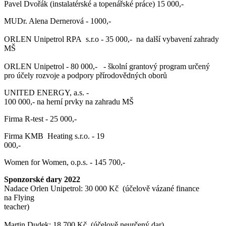
Pavel Dvořák (instalatérské a topenářské práce) 15 000,-
MUDr. Alena Dernerová - 1000,-
ORLEN Unipetrol RPA s.r.o - 35 000,- na další vybavení zahrady
MŠ
ORLEN Unipetrol - 80 000,- - školní grantový program určený
pro účely rozvoje a podpory přírodovědných oborů
UNITED ENERGY, a.s. -
100 000,- na herní prvky na zahradu MŠ
Firma R-test - 25 000,-
Firma KMB Heating s.r.o. - 19
000,-
Women for Women, o.p.s. - 145 700,-
Sponzorské dary 2022
Nadace Orlen Unipetrol: 30 000 Kč (účelově vázané finance
na Flying
teacher)
Martin Dudek: 18 700 Kč (účelově neurčený dar)