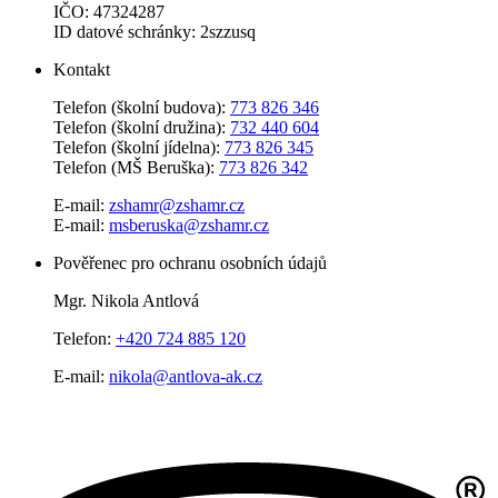
IČO: 47324287
ID datové schránky: 2szzusq
Kontakt
Telefon (školní budova):
773 826 346
Telefon (školní družina):
732 440 604
Telefon (školní jídelna):
773 826 345
Telefon (MŠ Beruška):
773 826 342
E-mail:
zshamr@zshamr.cz
E-mail:
msberuska@zshamr.cz
Pověřenec pro ochranu osobních údajů
Mgr. Nikola Antlová
Telefon:
+420 724 885 120
E-mail:
nikola@antlova-ak.cz