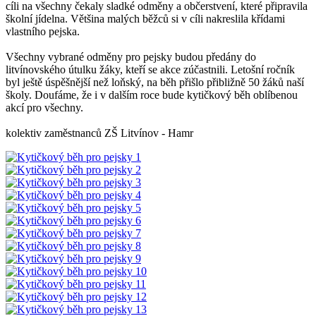
cíli na všechny čekaly sladké odměny a občerstvení, které připravila
školní jídelna. Většina malých běžců si v cíli nakreslila křídami
vlastního pejska.
Všechny vybrané odměny pro pejsky budou předány do
litvínovského útulku žáky, kteří se akce zúčastnili. Letošní ročník
byl ještě úspěšnější než loňský, na běh přišlo přibližně 50 žáků naší
školy. Doufáme, že i v dalším roce bude kytičkový běh oblíbenou
akcí pro všechny.
kolektiv zaměstnanců ZŠ Litvínov - Hamr