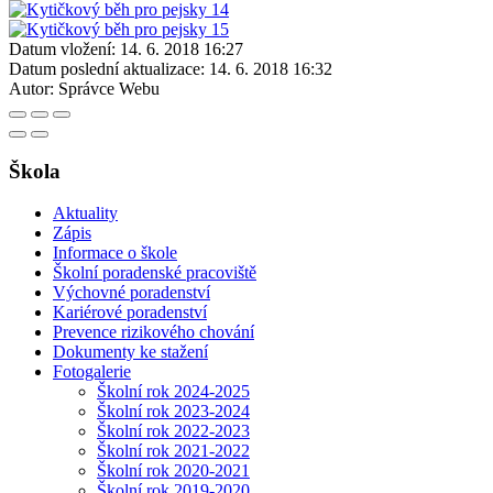
Datum vložení:
14. 6. 2018 16:27
Datum poslední aktualizace:
14. 6. 2018 16:32
Autor:
Správce Webu
Škola
Aktuality
Zápis
Informace o škole
Školní poradenské pracoviště
Výchovné poradenství
Kariérové poradenství
Prevence rizikového chování
Dokumenty ke stažení
Fotogalerie
Školní rok 2024-2025
Školní rok 2023-2024
Školní rok 2022-2023
Školní rok 2021-2022
Školní rok 2020-2021
Školní rok 2019-2020