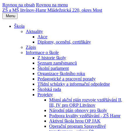
Rovnou na obsah
Rovnou na menu
ZŠ a MŠ litvínov-Hamr
Mládežnická 220, okres Most
Menu
Škola
Aktuality
Akce
Diplomy, ocenění, certifikáty
Zápis
Informace o škole
Z historie školy
Seznam zaměstnanců
Školní parlament
Organizace školního roku
Pedagogické a pracovní porady
Třídní schůzky a informační odpoledne
Školská rada
Projekty
Místní akční plán rozvoje vzdělávání II,
III, IV pro ORP Litvínov
Národní plán obnovy pro školy
Podpora kvality vzdělávání - ZŠ Hamr
Aktivní škola hrou OP JAK
Operační program Spravedlivé