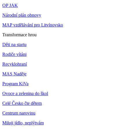
OP JAK
Národní plán obnovy
MAP vzdělávání pro Litvínovsko
Transformace hrou
Děti na startu
Rodiče vítáni
Recyklohraní
MAS Naděje
Program KiVa
Ovoce a zelenina do škol
Celé Česko čte dětem
Centrum narovinu
Miluji jídlo, neplýtvám