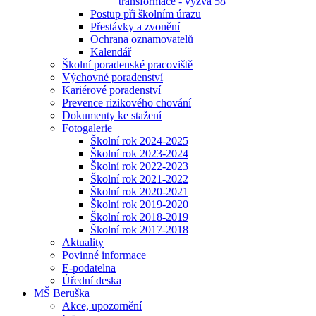
transformace - výzva 58
Postup při školním úrazu
Přestávky a zvonění
Ochrana oznamovatelů
Kalendář
Školní poradenské pracoviště
Výchovné poradenství
Kariérové poradenství
Prevence rizikového chování
Dokumenty ke stažení
Fotogalerie
Školní rok 2024-2025
Školní rok 2023-2024
Školní rok 2022-2023
Školní rok 2021-2022
Školní rok 2020-2021
Školní rok 2019-2020
Školní rok 2018-2019
Školní rok 2017-2018
Aktuality
Povinné informace
E-podatelna
Úřední deska
MŠ Beruška
Akce, upozornění