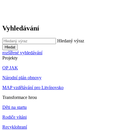
Vyhledávání
Hledaný výraz
Hledat
rozšířené vyhledávání
Projekty
OP JAK
Národní plán obnovy
MAP vzdělávání pro Litvínovsko
Transformace hrou
Děti na startu
Rodiče vítáni
Recyklohraní