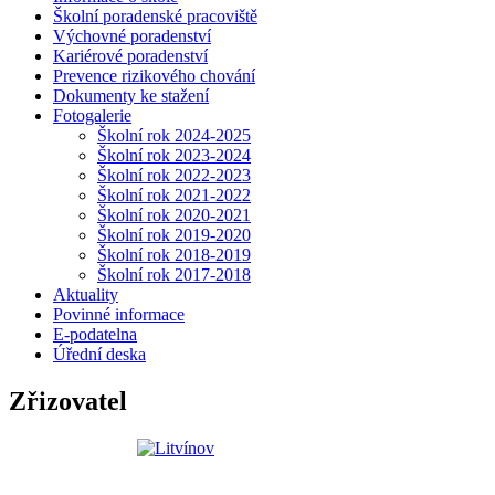
Školní poradenské pracoviště
Výchovné poradenství
Kariérové poradenství
Prevence rizikového chování
Dokumenty ke stažení
Fotogalerie
Školní rok 2024-2025
Školní rok 2023-2024
Školní rok 2022-2023
Školní rok 2021-2022
Školní rok 2020-2021
Školní rok 2019-2020
Školní rok 2018-2019
Školní rok 2017-2018
Aktuality
Povinné informace
E-podatelna
Úřední deska
Zřizovatel