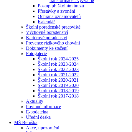
transformace - výzva 58
Postup při školním úrazu
Přestávky a zvonění
Ochrana oznamovatelů
Kalendář
Školní poradenské pracoviště
Výchovné poradenství
Kariérové poradenství
Prevence rizikového chování
Dokumenty ke stažení
Fotogalerie
Školní rok 2024-2025
Školní rok 2023-2024
Školní rok 2022-2023
Školní rok 2021-2022
Školní rok 2020-2021
Školní rok 2019-2020
Školní rok 2018-2019
Školní rok 2017-2018
Aktuality
Povinné informace
E-podatelna
Úřední deska
MŠ Beruška
Akce, upozornění