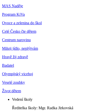
MAS Naděje
Program KiVa
Ovoce a zelenina do škol
Celé Česko čte dětem
Centrum narovinu
Miluji jídlo, neplýtvám
Hravě žij zdravě
Badatel
Olympijský viceboj
Veselé zoubky
Život dětem
Vedení školy
Ředitelka školy: Mgr. Radka Jirkovská