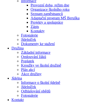
Informace
Provozní doba, režim dne
Organizace školního roku
Seznam zaměstnanců
Adaptační program MŠ Beruška
Projekty a spolupráce
Zápis
Kontakty
Fotogalerie
Jídelníček
Dokumenty ke stažení
Družina
Základní informace
Omlouvání žáků
Poplatek
Kroužky ve školní družině
Plán akcí
Akce družiny
Jídelna
Informace o školní jídelně
Jídelníček
Odhlašování obědů
Fotogalerie
Kontakt