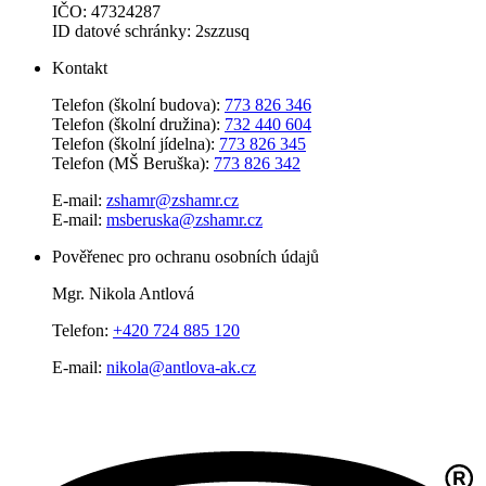
IČO: 47324287
ID datové schránky: 2szzusq
Kontakt
Telefon (školní budova):
773 826 346
Telefon (školní družina):
732 440 604
Telefon (školní jídelna):
773 826 345
Telefon (MŠ Beruška):
773 826 342
E-mail:
zshamr@zshamr.cz
E-mail:
msberuska@zshamr.cz
Pověřenec pro ochranu osobních údajů
Mgr. Nikola Antlová
Telefon:
+420 724 885 120
E-mail:
nikola@antlova-ak.cz