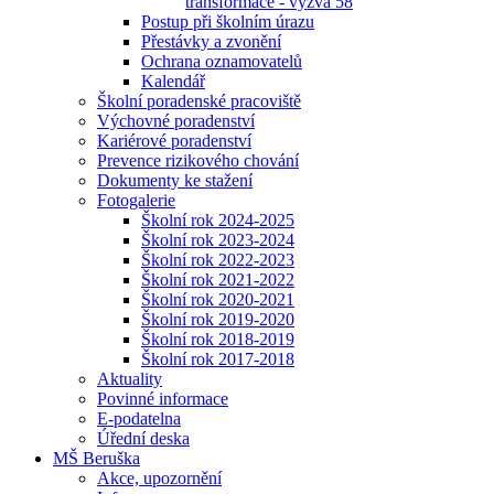
transformace - výzva 58
Postup při školním úrazu
Přestávky a zvonění
Ochrana oznamovatelů
Kalendář
Školní poradenské pracoviště
Výchovné poradenství
Kariérové poradenství
Prevence rizikového chování
Dokumenty ke stažení
Fotogalerie
Školní rok 2024-2025
Školní rok 2023-2024
Školní rok 2022-2023
Školní rok 2021-2022
Školní rok 2020-2021
Školní rok 2019-2020
Školní rok 2018-2019
Školní rok 2017-2018
Aktuality
Povinné informace
E-podatelna
Úřední deska
MŠ Beruška
Akce, upozornění