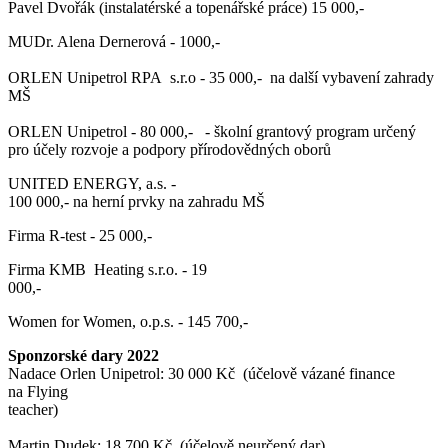
Pavel Dvořák (instalatérské a topenářské práce) 15 000,-
MUDr. Alena Dernerová - 1000,-
ORLEN Unipetrol RPA s.r.o - 35 000,- na další vybavení zahrady
MŠ
ORLEN Unipetrol - 80 000,- - školní grantový program určený
pro účely rozvoje a podpory přírodovědných oborů
UNITED ENERGY, a.s. -
100 000,- na herní prvky na zahradu MŠ
Firma R-test - 25 000,-
Firma KMB Heating s.r.o. - 19
000,-
Women for Women, o.p.s. - 145 700,-
Sponzorské dary 2022
Nadace Orlen Unipetrol: 30 000 Kč (účelově vázané finance
na Flying
teacher)
Martin Dudek: 18 700 Kč (účelově neurčený dar)