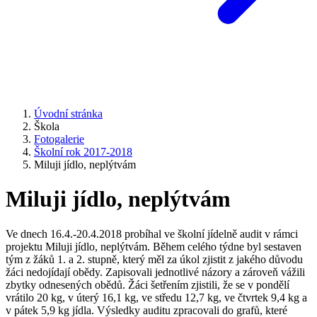
Úvodní stránka
Škola
Fotogalerie
Školní rok 2017-2018
Miluji jídlo, neplýtvám
Miluji jídlo, neplýtvám
Ve dnech 16.4.-20.4.2018 probíhal ve školní jídelně audit v rámci
projektu Miluji jídlo, neplýtvám. Během celého týdne byl sestaven
tým z žáků 1. a 2. stupně, který měl za úkol zjistit z jakého důvodu
žáci nedojídají obědy. Zapisovali jednotlivé názory a zároveň vážili
zbytky odnesených obědů. Žáci šetřením zjistili, že se v pondělí
vrátilo 20 kg, v úterý 16,1 kg, ve středu 12,7 kg, ve čtvrtek 9,4 kg a
v pátek 5,9 kg jídla. Výsledky auditu zpracovali do grafů, které