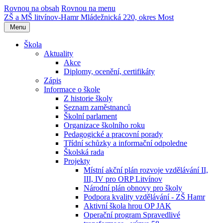
Rovnou na obsah
Rovnou na menu
ZŠ a MŠ litvínov-Hamr
Mládežnická 220, okres Most
Menu
Škola
Aktuality
Akce
Diplomy, ocenění, certifikáty
Zápis
Informace o škole
Z historie školy
Seznam zaměstnanců
Školní parlament
Organizace školního roku
Pedagogické a pracovní porady
Třídní schůzky a informační odpoledne
Školská rada
Projekty
Místní akční plán rozvoje vzdělávání II,
III, IV pro ORP Litvínov
Národní plán obnovy pro školy
Podpora kvality vzdělávání - ZŠ Hamr
Aktivní škola hrou OP JAK
Operační program Spravedlivé