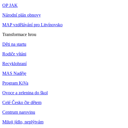
OP JAK
Národní plán obnovy
MAP vzdělávání pro Litvínovsko
Transformace hrou
Děti na startu
Rodiče vítáni
Recyklohraní
MAS Naděje
Program KiVa
Ovoce a zelenina do škol
Celé Česko čte dětem
Centrum narovinu
Miluji jídlo, neplýtvám