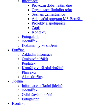
Informace
Provozní doba, režim dne
Organizace školního roku
Seznam zaměstnanců
Adaptační program MŠ Beruška
Projekty a spolupráce
Zápis
Kontakty
Fotogalerie
Jídelníček
Dokumenty ke stažení
Družina
Základní informace
Omlouvání žáků
Poplatek
Kroužky ve školní družině
Plán akcí
Akce družiny
Jídelna
Informace o školní jídelně
Jídelníček
Odhlašování obědů
Fotogalerie
Kontakt