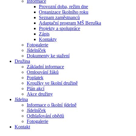
Informace
Provozní doba, režim dne
Organizace školního roku
Seznam zaměstnanců
Adaptační program MŠ Beruška
Projekty a spolupráce
Zápis
Kontakty
Fotogalerie
Jídelníček
Dokumenty ke stažení
Družina
Základní informace
Omlouvání žáků
Poplatek
Kroužky ve školní družině
Plán akcí
Akce družiny
Jídelna
Informace o školní jídelně
Jídelníček
Odhlašování obědů
Fotogalerie
Kontakt