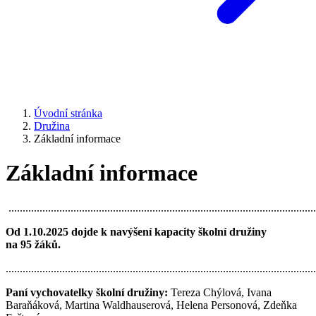
Úvodní stránka
Družina
Základní informace
Základní informace
.............................................................................................................
Od 1.10.2025 dojde k navýšení kapacity školní družiny
na 95 žáků.
..............................................................................................................
Paní vychovatelky školní družiny:
Tereza Chýlová, Ivana
Baraňáková, Martina Waldhauserová, Helena Personová, Zdeňka