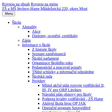
Rovnou na obsah
Rovnou na menu
ZŠ a MŠ litvínov-Hamr
Mládežnická 220, okres Most
Menu
Škola
Aktuality
Akce
Diplomy, ocenění, certifikáty
Zápis
Informace o škole
Z historie školy
Seznam zaměstnanců
Školní parlament
Organizace školního roku
Pedagogické a pracovní porady
Třídní schůzky a informační odpoledne
Školská rada
Projekty
Místní akční plán rozvoje vzdělávání II,
III, IV pro ORP Litvínov
Národní plán obnovy pro školy
Podpora kvality vzdělávání - ZŠ Hamr
Aktivní škola hrou OP JAK
Operační program Spravedlivé