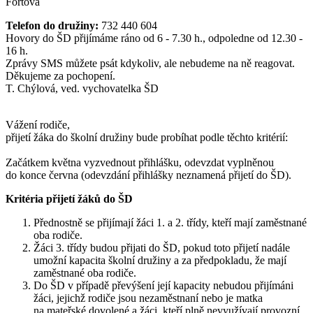
Fořtová
Telefon do družiny:
732 440 604
Hovory do ŠD přijímáme ráno od 6 - 7.30 h., odpoledne od 12.30 -
16 h.
Zprávy SMS můžete psát kdykoliv, ale nebudeme na ně reagovat.
Děkujeme za pochopení.
T. Chýlová, ved. vychovatelka ŠD
Vážení rodiče,
přijetí žáka do školní družiny bude probíhat podle těchto kritérií:
Začátkem května vyzvednout přihlášku, odevzdat vyplněnou
do konce června (odevzdání přihlášky neznamená přijetí do ŠD).
Kritéria přijetí žáků do ŠD
Přednostně se přijímají žáci 1. a 2. třídy, kteří mají zaměstnané
oba rodiče.
Žáci 3. třídy budou přijati do ŠD, pokud toto přijetí nadále
umožní kapacita školní družiny a za předpokladu, že mají
zaměstnané oba rodiče.
Do ŠD v případě převýšení její kapacity nebudou přijímáni
žáci, jejichž rodiče jsou nezaměstnaní nebo je matka
na mateřské dovolené a žáci, kteří plně nevyužívají provozní