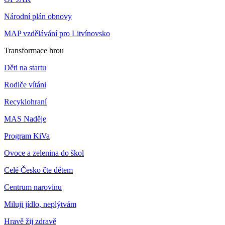
Národní plán obnovy
MAP vzdělávání pro Litvínovsko
Transformace hrou
Děti na startu
Rodiče vítáni
Recyklohraní
MAS Naděje
Program KiVa
Ovoce a zelenina do škol
Celé Česko čte dětem
Centrum narovinu
Miluji jídlo, neplýtvám
Hravě žij zdravě