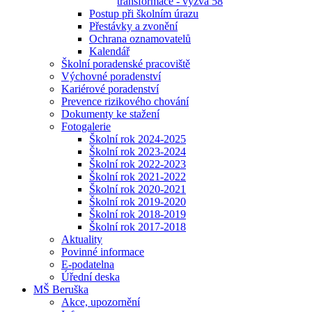
transformace - výzva 58
Postup při školním úrazu
Přestávky a zvonění
Ochrana oznamovatelů
Kalendář
Školní poradenské pracoviště
Výchovné poradenství
Kariérové poradenství
Prevence rizikového chování
Dokumenty ke stažení
Fotogalerie
Školní rok 2024-2025
Školní rok 2023-2024
Školní rok 2022-2023
Školní rok 2021-2022
Školní rok 2020-2021
Školní rok 2019-2020
Školní rok 2018-2019
Školní rok 2017-2018
Aktuality
Povinné informace
E-podatelna
Úřední deska
MŠ Beruška
Akce, upozornění