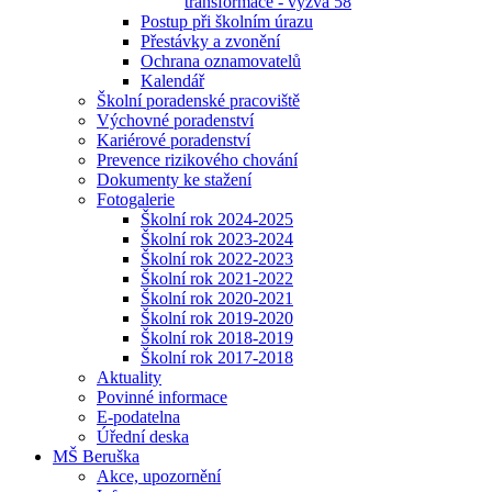
transformace - výzva 58
Postup při školním úrazu
Přestávky a zvonění
Ochrana oznamovatelů
Kalendář
Školní poradenské pracoviště
Výchovné poradenství
Kariérové poradenství
Prevence rizikového chování
Dokumenty ke stažení
Fotogalerie
Školní rok 2024-2025
Školní rok 2023-2024
Školní rok 2022-2023
Školní rok 2021-2022
Školní rok 2020-2021
Školní rok 2019-2020
Školní rok 2018-2019
Školní rok 2017-2018
Aktuality
Povinné informace
E-podatelna
Úřední deska
MŠ Beruška
Akce, upozornění