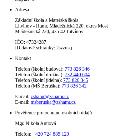
Adresa
Základní škola a Mateřská škola
Litvínov - Hamr, Mládežnická 220, okres Most
Mládežnická 220, 435 42 Litvínov
IČO: 47324287
ID datové schránky: 2szzusq
Kontakt
Telefon (školní budova):
773 826 346
Telefon (školní družina):
732 440 604
Telefon (školní jídelna):
773 826 345
Telefon (MŠ Beruška):
773 826 342
E-mail:
zshamr@zshamr.cz
E-mail:
msberuska@zshamr.cz
Pověřenec pro ochranu osobních údajů
Mgr. Nikola Antlová
Telefon:
+420 724 885 120