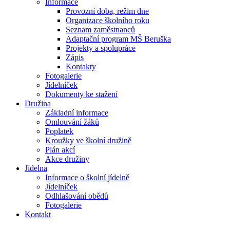
Informace
Provozní doba, režim dne
Organizace školního roku
Seznam zaměstnanců
Adaptační program MŠ Beruška
Projekty a spolupráce
Zápis
Kontakty
Fotogalerie
Jídelníček
Dokumenty ke stažení
Družina
Základní informace
Omlouvání žáků
Poplatek
Kroužky ve školní družině
Plán akcí
Akce družiny
Jídelna
Informace o školní jídelně
Jídelníček
Odhlašování obědů
Fotogalerie
Kontakt