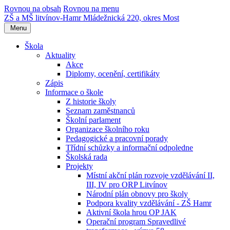
Rovnou na obsah
Rovnou na menu
ZŠ a MŠ litvínov-Hamr
Mládežnická 220, okres Most
Menu
Škola
Aktuality
Akce
Diplomy, ocenění, certifikáty
Zápis
Informace o škole
Z historie školy
Seznam zaměstnanců
Školní parlament
Organizace školního roku
Pedagogické a pracovní porady
Třídní schůzky a informační odpoledne
Školská rada
Projekty
Místní akční plán rozvoje vzdělávání II,
III, IV pro ORP Litvínov
Národní plán obnovy pro školy
Podpora kvality vzdělávání - ZŠ Hamr
Aktivní škola hrou OP JAK
Operační program Spravedlivé