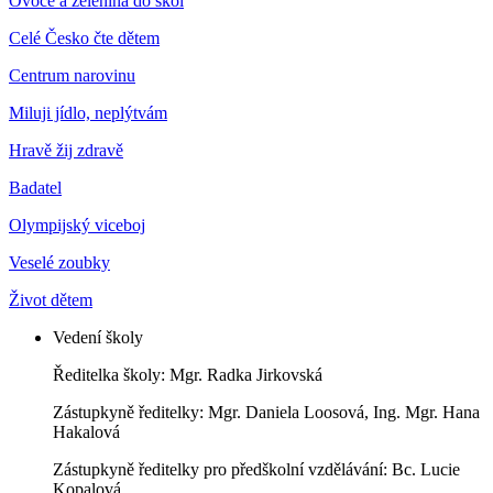
Ovoce a zelenina do škol
Celé Česko čte dětem
Centrum narovinu
Miluji jídlo, neplýtvám
Hravě žij zdravě
Badatel
Olympijský viceboj
Veselé zoubky
Život dětem
Vedení školy
Ředitelka školy: Mgr. Radka Jirkovská
Zástupkyně ředitelky: Mgr. Daniela Loosová, Ing. Mgr. Hana
Hakalová
Zástupkyně ředitelky pro předškolní vzdělávání: Bc. Lucie
Kopalová