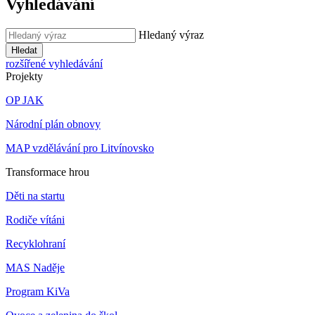
Vyhledávání
Hledaný výraz
Hledat
rozšířené vyhledávání
Projekty
OP JAK
Národní plán obnovy
MAP vzdělávání pro Litvínovsko
Transformace hrou
Děti na startu
Rodiče vítáni
Recyklohraní
MAS Naděje
Program KiVa