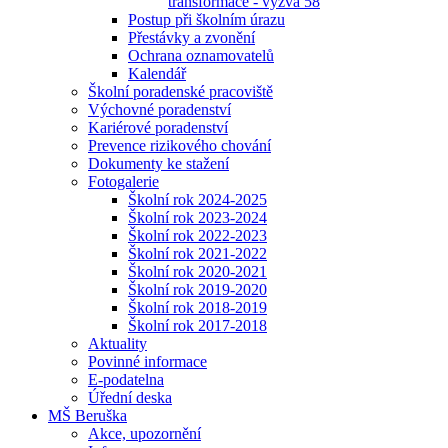
transformace - výzva 58
Postup při školním úrazu
Přestávky a zvonění
Ochrana oznamovatelů
Kalendář
Školní poradenské pracoviště
Výchovné poradenství
Kariérové poradenství
Prevence rizikového chování
Dokumenty ke stažení
Fotogalerie
Školní rok 2024-2025
Školní rok 2023-2024
Školní rok 2022-2023
Školní rok 2021-2022
Školní rok 2020-2021
Školní rok 2019-2020
Školní rok 2018-2019
Školní rok 2017-2018
Aktuality
Povinné informace
E-podatelna
Úřední deska
MŠ Beruška
Akce, upozornění