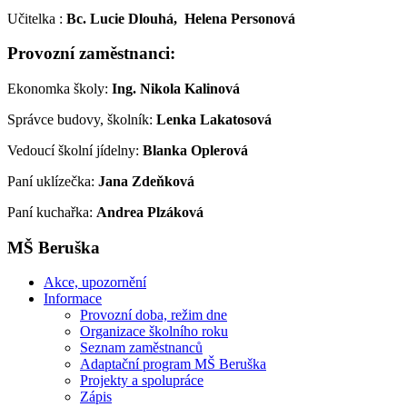
Učitelka :
Bc. Lucie Dlouhá,
Helena Personová
Provozní zaměstnanci:
Ekonomka školy:
Ing. Nikola Kalinová
Správce budovy, školník:
Lenka Lakatosová
Vedoucí školní jídelny:
Blanka Oplerová
Paní uklízečka:
Jana Zdeňková
Paní kuchařka:
Andrea Plzáková
MŠ Beruška
Akce, upozornění
Informace
Provozní doba, režim dne
Organizace školního roku
Seznam zaměstnanců
Adaptační program MŠ Beruška
Projekty a spolupráce
Zápis