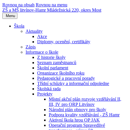
Rovnou na obsah
Rovnou na menu
ZŠ a MŠ litvínov-Hamr
Mládežnická 220, okres Most
Menu
Škola
Aktuality
Akce
Diplomy, ocenění, certifikáty
Zápis
Informace o škole
Z historie školy
Seznam zaměstnanců
Školní parlament
Organizace školního roku
Pedagogické a pracovní porady
Třídní schůzky a informační odpoledne
Školská rada
Projekty
Místní akční plán rozvoje vzdělávání II,
III, IV pro ORP Litvínov
Národní plán obnovy pro školy
Podpora kvality vzdělávání - ZŠ Hamr
Aktivní škola hrou OP JAK
Operační program Spravedlivé