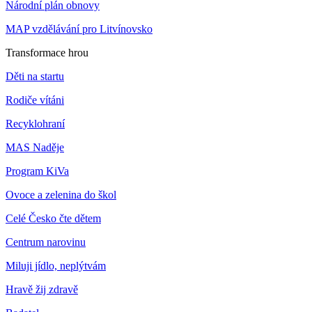
Národní plán obnovy
MAP vzdělávání pro Litvínovsko
Transformace hrou
Děti na startu
Rodiče vítáni
Recyklohraní
MAS Naděje
Program KiVa
Ovoce a zelenina do škol
Celé Česko čte dětem
Centrum narovinu
Miluji jídlo, neplýtvám
Hravě žij zdravě