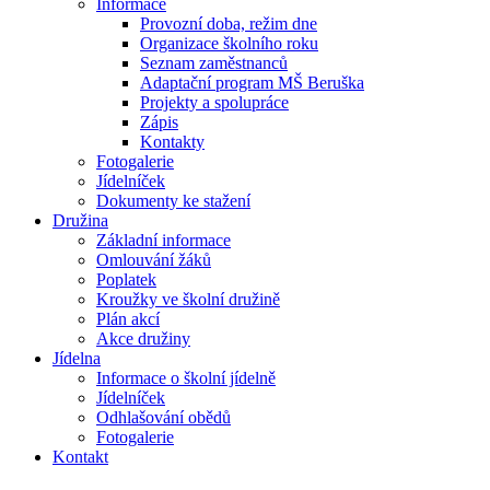
Informace
Provozní doba, režim dne
Organizace školního roku
Seznam zaměstnanců
Adaptační program MŠ Beruška
Projekty a spolupráce
Zápis
Kontakty
Fotogalerie
Jídelníček
Dokumenty ke stažení
Družina
Základní informace
Omlouvání žáků
Poplatek
Kroužky ve školní družině
Plán akcí
Akce družiny
Jídelna
Informace o školní jídelně
Jídelníček
Odhlašování obědů
Fotogalerie
Kontakt