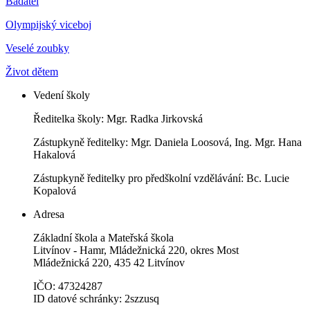
Badatel
Olympijský viceboj
Veselé zoubky
Život dětem
Vedení školy
Ředitelka školy: Mgr. Radka Jirkovská
Zástupkyně ředitelky: Mgr. Daniela Loosová, Ing. Mgr. Hana
Hakalová
Zástupkyně ředitelky pro předškolní vzdělávání: Bc. Lucie
Kopalová
Adresa
Základní škola a Mateřská škola
Litvínov - Hamr, Mládežnická 220, okres Most
Mládežnická 220, 435 42 Litvínov
IČO: 47324287
ID datové schránky: 2szzusq