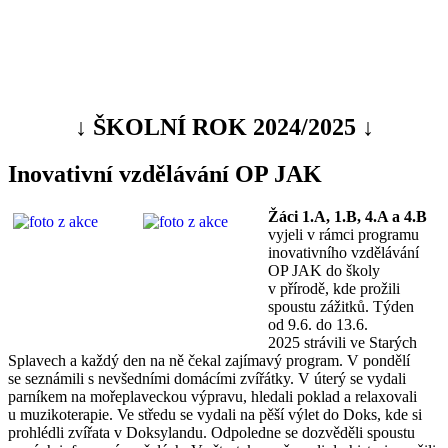
↓ ŠKOLNÍ ROK 2024/2025 ↓
Inovativní vzdělávání OP JAK
Žáci 1.A, 1.B, 4.A a 4.B
vyjeli v rámci programu
inovativního vzdělávání
OP JAK do školy
v přírodě, kde prožili
spoustu zážitků. Týden
od 9.6. do 13.6.
2025 strávili ve Starých
Splavech a každý den na ně čekal zajímavý program. V pondělí
se seznámili s nevšedními domácími zvířátky. V úterý se vydali
parníkem na mořeplaveckou výpravu, hledali poklad a relaxovali
u muzikoterapie. Ve středu se vydali na pěší výlet do Doks, kde si
prohlédli zvířata v Doksylandu. Odpoledne se dozvěděli spoustu