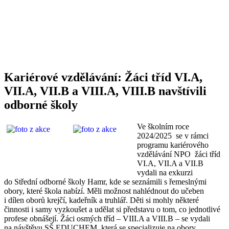
Kariérové vzdělávání: Žáci tříd VI.A,
VII.A, VII.B a VIII.A, VIII.B navštívili
odborné školy
Ve školním roce
2024/2025 se v rámci
programu kariérového
vzdělávání NPO žáci tříd
VI.A, VII.A a VII.B
vydali na exkurzi
do Střední odborné školy Hamr, kde se seznámili s řemeslnými
obory, které škola nabízí. Měli možnost nahlédnout do učeben
i dílen oborů krejčí, kadeřník a truhlář. Děti si mohly některé
činnosti i samy vyzkoušet a udělat si představu o tom, co jednotlivé
profese obnášejí. Žáci osmých tříd – VIII.A a VIII.B – se vydali
na návštěvu SŠ EDUCHEM, která se specializuje na obory