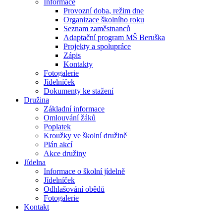
Informace
Provozní doba, režim dne
Organizace školního roku
Seznam zaměstnanců
Adaptační program MŠ Beruška
Projekty a spolupráce
Zápis
Kontakty
Fotogalerie
Jídelníček
Dokumenty ke stažení
Družina
Základní informace
Omlouvání žáků
Poplatek
Kroužky ve školní družině
Plán akcí
Akce družiny
Jídelna
Informace o školní jídelně
Jídelníček
Odhlašování obědů
Fotogalerie
Kontakt