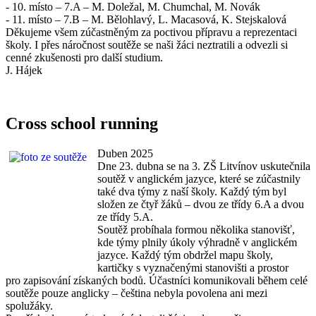
- 10. místo – 7.A – M. Doležal, M. Chumchal, M. Novák
- 11. místo – 7.B – M. Bělohlavý, L. Macasová, K. Stejskalová
Děkujeme všem zúčastněným za poctivou přípravu a reprezentaci
školy. I přes náročnost soutěže se naši žáci neztratili a odvezli si
cenné zkušenosti pro další studium.
J. Hájek
Cross school running
Duben 2025
Dne 23. dubna se na 3. ZŠ Litvínov uskutečnila
soutěž v anglickém jazyce, které se zúčastnily
také dva týmy z naší školy. Každý tým byl
složen ze čtyř žáků – dvou ze třídy 6.A a dvou
ze třídy 5.A.
Soutěž probíhala formou několika stanovišť,
kde týmy plnily úkoly výhradně v anglickém
jazyce. Každý tým obdržel mapu školy,
kartičky s vyznačenými stanovišti a prostor
pro zapisování získaných bodů. Účastníci komunikovali během celé
soutěže pouze anglicky – čeština nebyla povolena ani mezi
spolužáky.