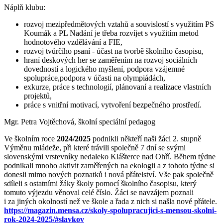
Náplň klubu:
rozvoj mezipředmětových vztahů a souvislostí s využitím PS
Koumák a PL Nadání je třeba rozvíjet s využitím metod
hodnotového vzdělávání a FIE,
rozvoj tvůrčího psaní - účast na tvorbě školního časopisu,
hraní deskových her se zaměřením na rozvoj sociálních
dovedností a logického myšlení, podpora vzájemné
spolupráce,podpora v účasti na olympiádách,
exkurze, práce s technologií, plánovaní a realizace vlastních
projektů,
práce s vnitřní motivací, vytvoření bezpečného prostředí.
Mgr. Petra Vojtěchová, školní speciální pedagog
Ve školním roce
2024/2025
podnikli někteří naši žáci 2. stupně
Výměnu mládeže, při které trávili společně 7 dní se svými
slovenskými vrstevníky nedaleko Klášterce nad Ohří. Během týdne
podnikali mnoho aktivit zaměřených na ekologii a z tohoto týdne si
donesli mimo nových poznatků i nová přátelství. Vše pak společně
sdíleli s ostatními žáky školy pomocí školního časopisu, který
tomuto výjezdu věnoval celé číslo. Žáci se navzájem poznali
i za jiných okolností než ve škole a řada z nich si našla nové přátele.
https://magazin.mensa.cz/skoly-spolupracujici-s-mensou-skolni-
rok-2024-2025/#slavkov