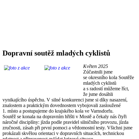
Dopravní soutěž mladých cyklistů
Květen 2025
Zúčastnili jsme
se okresního kola Soutěže
mladých cyklistů
a s radostí můžeme říct,
že jsme dosáhli
vynikajícího úspěchu. V silné konkurenci jsme si díky nasazení,
znalostem a praktickým dovednostem vybojovali zasloužené
1. místo a postupujeme do krajského kola ve Varnsdorfu.
Soutěž se konala na dopravním hřišti v Mostě a čekaly nás čtyři
náročné disciplíny: jízda podle pravidel silničního provozu, jízda
zručnosti, zásah při první pomoci a vědomostní testy. Všichni jsme
prokázali skvělou orientaci v dopravních situacích, technickou
zdatnost a připravenost zvládat krizové situace.