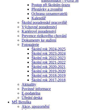
transformace - výzva 58
Postup při školním úrazu
Přestávky a zvonění
Ochrana oznamovatelů
Kalendář
Školní poradenské pracoviště
Výchovné poradenství
Kariérové poradenství
Prevence rizikového chování
Dokumenty ke stažení
Fotogalerie
Školní rok 2024-2025
Školní rok 2023-2024
Školní rok 2022-2023
Školní rok 2021-2022
Školní rok 2020-2021
Školní rok 2019-2020
Školní rok 2018-2019
Školní rok 2017-2018
Aktuality
Povinné informace
E-podatelna
Úřední deska
MŠ Beruška
Akce, upozornění