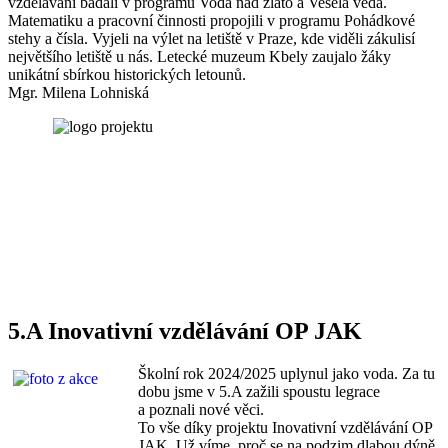
vzdělávání bádali v programu Voda nad zlato a Veselá věda.
Matematiku a pracovní činnosti propojili v programu Pohádkové
stehy a čísla. Vyjeli na výlet na letiště v Praze, kde viděli zákulisí
největšího letiště u nás. Letecké muzeum Kbely zaujalo žáky
unikátní sbírkou historických letounů.
Mgr. Milena Lohniská
5.A Inovativní vzdělávání OP JAK
Školní rok 2024/2025 uplynul jako voda. Za tu
dobu jsme v 5.A zažili spoustu legrace
a poznali nové věci.
To vše díky projektu Inovativní vzdělávání OP
JAK. Už víme, proč se na podzim dlabou dýně,