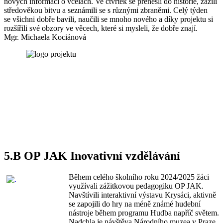
nových informací o včelách. Ve čtvrtek se přenesli do historie, zažili
středověkou bitvu a seznámili se s různými zbraněmi. Celý týden
se všichni dobře bavili, naučili se mnoho nového a díky projektu si
rozšířili své obzory ve věcech, které si mysleli, že dobře znají.
Mgr. Michaela Kociánová
5.B OP JAK Inovativní vzdělávání
Během celého školního roku 2024/2025 žáci
využívali zážitkovou pedagogiku OP JAK.
Navštívili interaktivní výstavu Krysáci, aktivně
se zapojili do hry na méně známé hudební
nástroje během programu Hudba napříč světem.
Nadchla je návštěva Národního muzea v Praze,