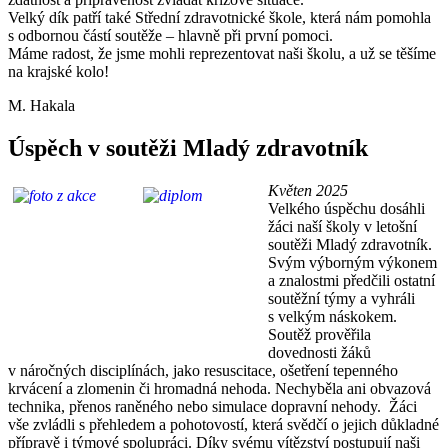
Velký dík patří také Střední zdravotnické škole, která nám pomohla
s odbornou částí soutěže – hlavně při první pomoci.
Máme radost, že jsme mohli reprezentovat naši školu, a už se těšíme
na krajské kolo!
M. Hakala
Úspěch v soutěži Mladý zdravotník
Květen 2025
Velkého úspěchu dosáhli
žáci naší školy v letošní
soutěži Mladý zdravotník.
Svým výborným výkonem
a znalostmi předčili ostatní
soutěžní týmy a vyhráli
s velkým náskokem.
Soutěž prověřila
dovednosti žáků
v náročných disciplínách, jako resuscitace, ošetření tepenného
krvácení a zlomenin či hromadná nehoda. Nechyběla ani obvazová
technika, přenos raněného nebo simulace dopravní nehody. Žáci
vše zvládli s přehledem a pohotovostí, která svědčí o jejich důkladné
přípravě i týmové spolupráci. Díky svému vítězství postupují naši