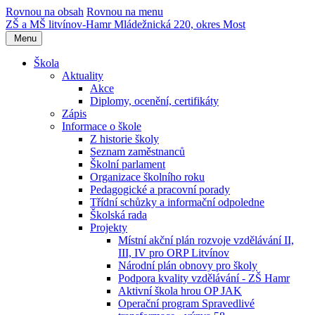
Rovnou na obsah
Rovnou na menu
ZŠ a MŠ litvínov-Hamr
Mládežnická 220, okres Most
Menu
Škola
Aktuality
Akce
Diplomy, ocenění, certifikáty
Zápis
Informace o škole
Z historie školy
Seznam zaměstnanců
Školní parlament
Organizace školního roku
Pedagogické a pracovní porady
Třídní schůzky a informační odpoledne
Školská rada
Projekty
Místní akční plán rozvoje vzdělávání II,
III, IV pro ORP Litvínov
Národní plán obnovy pro školy
Podpora kvality vzdělávání - ZŠ Hamr
Aktivní škola hrou OP JAK
Operační program Spravedlivé