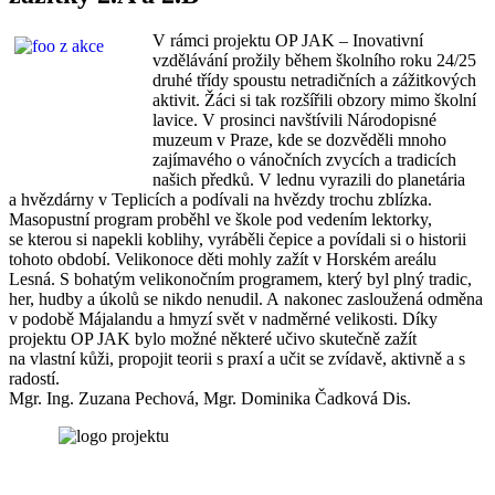
V rámci projektu OP JAK – Inovativní
vzdělávání prožily během školního roku 24/25
druhé třídy spoustu netradičních a zážitkových
aktivit. Žáci si tak rozšířili obzory mimo školní
lavice. V prosinci navštívili Národopisné
muzeum v Praze, kde se dozvěděli mnoho
zajímavého o vánočních zvycích a tradicích
našich předků. V lednu vyrazili do planetária
a hvězdárny v Teplicích a podívali na hvězdy trochu zblízka.
Masopustní program proběhl ve škole pod vedením lektorky,
se kterou si napekli koblihy, vyráběli čepice a povídali si o historii
tohoto období. Velikonoce děti mohly zažít v Horském areálu
Lesná. S bohatým velikonočním programem, který byl plný tradic,
her, hudby a úkolů se nikdo nenudil. A nakonec zasloužená odměna
v podobě Májalandu a hmyzí svět v nadměrné velikosti. Díky
projektu OP JAK bylo možné některé učivo skutečně zažít
na vlastní kůži, propojit teorii s praxí a učit se zvídavě, aktivně a s
radostí.
Mgr. Ing. Zuzana Pechová, Mgr. Dominika Čadková Dis.