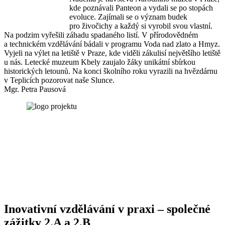
kde poznávali Panteon a vydali se po stopách
evoluce. Zajímali se o význam budek
pro živočichy a každý si vyrobil svou vlastní.
Na podzim vyřešili záhadu spadaného listí. V přírodovědném
a technickém vzdělávání bádali v programu Voda nad zlato a Hmyz.
Vyjeli na výlet na letiště v Praze, kde viděli zákulisí největšího letiště
u nás. Letecké muzeum Kbely zaujalo žáky unikátní sbírkou
historických letounů. Na konci školního roku vyrazili na hvězdárnu
v Teplicích pozorovat naše Slunce.
Mgr. Petra Pausová
Inovativní vzdělávání v praxi – společné
zážitky 2.A a 2.B