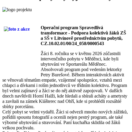
Operační program Spravedlivá
transformace - Podpora kolektivů žáků ZŠ
a SŠ v Litvínově prostřednictvím pobytů,
CZ.10.02.01/00/24_058/0000543
Žáci 8. ročníku se v květnu 2026 zúčastnili
intervenčního pobytu v Měděnci, kde byli
ubytováni ve Sportareálu Měděnec.
Absolvovali program pod vedením lektorky
Petry Burešové. Během interaktivních aktivit
se věnovali tématům empatie, vzájemné spolupráce, vztahů mezi
chlapci a dívkami i rolím jednotlivců ve třídním kolektivu. Program
byl velmi zajímavý a žáci se do něj aktivně zapojovali. V dalších
dnech navštívili Horní Halži, kde hledali a sbírali acháty a ametysty
a zavítali na zámek Klášterec nad Ohří, kde si prohlédli rozsáhlé
sbírky porcelánu.
Celý pobyt se velmi vydařil. Žáci si odvezli mnoho nových zážitků,
pořídili spoustu fotografií a ocenili nejen pestrý program, ale také
výborné ubytování a stravování. Paní kuchařka sklidila od žáků
velkou pochvalu.