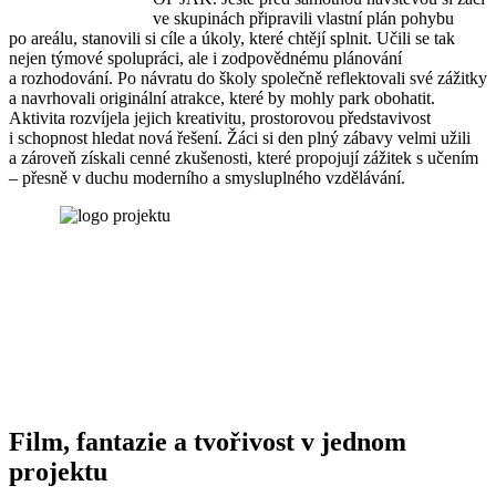
ve skupinách připravili vlastní plán pohybu
po areálu, stanovili si cíle a úkoly, které chtějí splnit. Učili se tak
nejen týmové spolupráci, ale i zodpovědnému plánování
a rozhodování. Po návratu do školy společně reflektovali své zážitky
a navrhovali originální atrakce, které by mohly park obohatit.
Aktivita rozvíjela jejich kreativitu, prostorovou představivost
i schopnost hledat nová řešení. Žáci si den plný zábavy velmi užili
a zároveň získali cenné zkušenosti, které propojují zážitek s učením
– přesně v duchu moderního a smysluplného vzdělávání.
Film, fantazie a tvořivost v jednom
projektu