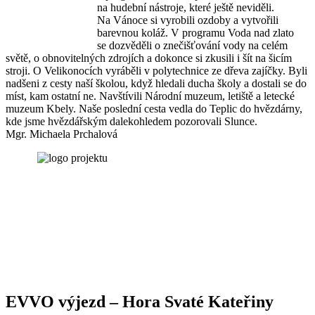
na hudební nástroje, které ještě neviděli.
Na Vánoce si vyrobili ozdoby a vytvořili
barevnou koláž. V programu Voda nad zlato
se dozvěděli o znečišťování vody na celém
světě, o obnovitelných zdrojích a dokonce si zkusili i šít na šicím
stroji. O Velikonocích vyráběli v polytechnice ze dřeva zajíčky. Byli
nadšeni z cesty naší školou, když hledali ducha školy a dostali se do
míst, kam ostatní ne. Navštívili Národní muzeum, letiště a letecké
muzeum Kbely. Naše poslední cesta vedla do Teplic do hvězdárny,
kde jsme hvězdářským dalekohledem pozorovali Slunce.
Mgr. Michaela Prchalová
EVVO výjezd – Hora Svaté Kateřiny