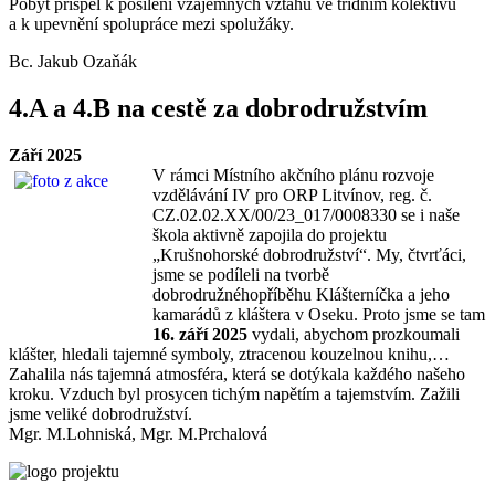
Pobyt přispěl k posílení vzájemných vztahů ve třídním kolektivu
a k upevnění spolupráce mezi spolužáky.
Bc. Jakub Ozaňák
4.A a 4.B na cestě za dobrodružstvím
Září 2025
V rámci Místního akčního plánu rozvoje
vzdělávání IV pro ORP Litvínov, reg. č.
CZ.02.02.XX/00/23_017/0008330 se i naše
škola aktivně zapojila do projektu
„Krušnohorské dobrodružství“. My, čtvrťáci,
jsme se podíleli na tvorbě
dobrodružnéhopříběhu Klášterníčka a jeho
kamarádů z kláštera v Oseku. Proto jsme se tam
16. září
2025
vydali, abychom prozkoumali
klášter, hledali tajemné symboly, ztracenou kouzelnou knihu,…
Zahalila nás tajemná atmosféra, která se dotýkala každého našeho
kroku. Vzduch byl prosycen tichým napětím a tajemstvím. Zažili
jsme veliké dobrodružství.
Mgr. M.Lohniská, Mgr. M.Prchalová