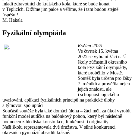
mladí zdravotníci do krajského kola, které se bude konat
v Teplicích. Držíme jim palce a věříme, že i tam budou stejně
úspěšní!
M. Hakala
Fyzikální olympiáda
Květen 2025
Ve čtvrtek 15. května
2025 se vybraní žáci naší
školy zúčastnili okresního
kola Fyzikální olympiády,
které proběhlo v Mostě.
Soutěž byla určena pro žáky
7. ročníků a prověřila nejen
jejich znalosti, ale
i schopnost logického
uvažování, aplikaci fyzikálních principů na praktické úlohy
a týmovou spolupráci.
Součástí soutěže byla také domácí úloha – žáci měli za úkol vyrobit
funkční model autíčka na balónkový pohon, který byl následně
hodnocen z hlediska konstrukce, funkčnosti i originality.
Naši školu reprezentovala dvě družstva. V silné konkurenci
okresních gymnázií obsadili krásné: