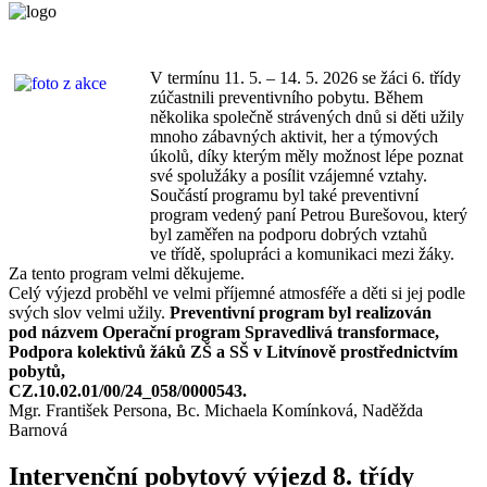
V termínu 11. 5. – 14. 5. 2026 se žáci 6. třídy
zúčastnili preventivního pobytu. Během
několika společně strávených dnů si děti užily
mnoho zábavných aktivit, her a týmových
úkolů, díky kterým měly možnost lépe poznat
své spolužáky a posílit vzájemné vztahy.
Součástí programu byl také preventivní
program vedený paní Petrou Burešovou, který
byl zaměřen na podporu dobrých vztahů
ve třídě, spolupráci a komunikaci mezi žáky.
Za tento program velmi děkujeme.
Celý výjezd proběhl ve velmi příjemné atmosféře a děti si jej podle
svých slov velmi užily.
Preventivní program byl realizován
pod názvem Operační program Spravedlivá transformace,
Podpora kolektivů žáků ZŠ a SŠ v Litvínově prostřednictvím
pobytů,
CZ.10.02.01/00/24_058/0000543.
Mgr. František Persona, Bc. Michaela Komínková, Naděžda
Barnová
Intervenční pobytový výjezd 8. třídy