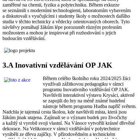
zaměřené na chemii, fyziku a polytechniku. Během exkurze
se seznámili s moderními technologiemi, laboratorním vybavením
a diskutovali s vyučujícími i studenty školy o možnostech dalšího
studia v těchto technicky a vědecky orientovaných oborech. Tyto
návštěvy pomáhají žákům lépe porozumět různým profesním
možnostem a mohou je inspirovat při rozhodování o jejich
budoucím vzdělávání.
3.A Inovativní vzdělávání OP JAK
Během celého školního roku 2024/2025 žáci
využívali zážitkovou pedagogiku v rámci
programu Inovativního vzdělávání OP JAK.
Navštívili interaktivní výstavu Krysáci, aktivně
se zapojili do hry na méně známé hudební
nástroje během programu Hudba napříč světem.
Nadchla je tajemná cesta školou, kde navštívili místa, která jsou
žákům jinak utajena. Zajímali se o význam budek pro živočichy
a každý si vyrobil svoji vlastní. Na Vánoce vytvořili krásné dřevěné
dekorace. Na Velikonoce v rámci vzdělávání v polytechnice
vyráběli ze dřeva zajíčky. V přírodovědném a technickém