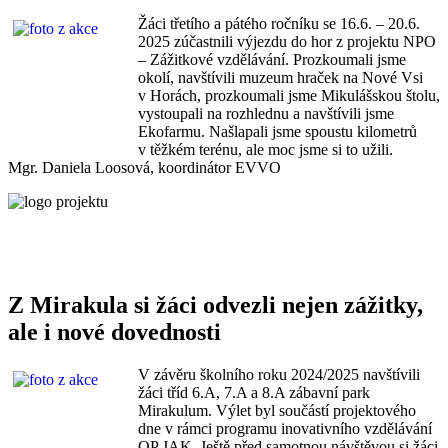
Žáci třetího a pátého ročníku se 16.6. – 20.6.
2025 zúčastnili výjezdu do hor z projektu NPO
– Zážitkové vzdělávání. Prozkoumali jsme
okolí, navštívili muzeum hraček na Nové Vsi
v Horách, prozkoumali jsme Mikulášskou štolu,
vystoupali na rozhlednu a navštívili jsme
Ekofarmu. Našlapali jsme spoustu kilometrů
v těžkém terénu, ale moc jsme si to užili.
Mgr. Daniela Loosová, koordinátor EVVO
Z Mirakula si žáci odvezli nejen zážitky,
ale i nové dovednosti
V závěru školního roku 2024/2025 navštívili
žáci tříd 6.A, 7.A a 8.A zábavní park
Mirakulum. Výlet byl součástí projektového
dne v rámci programu inovativního vzdělávání
OP JAK. Ještě před samotnou návštěvou si žáci