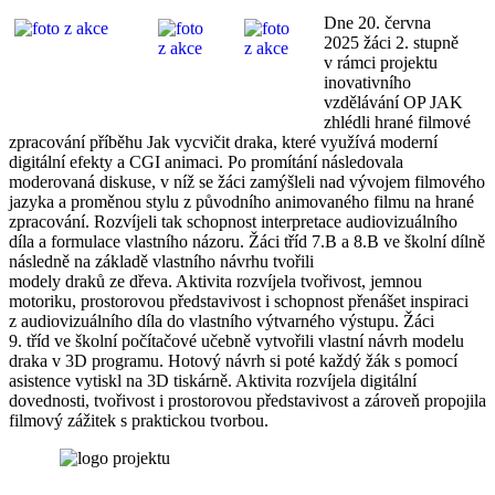
Dne 20. června
2025 žáci 2. stupně
v rámci projektu
inovativního
vzdělávání OP JAK
zhlédli hrané filmové
zpracování příběhu Jak vycvičit draka, které využívá moderní
digitální efekty a CGI animaci. Po promítání následovala
moderovaná diskuse, v níž se žáci zamýšleli nad vývojem filmového
jazyka a proměnou stylu z původního animovaného filmu na hrané
zpracování. Rozvíjeli tak schopnost interpretace audiovizuálního
díla a formulace vlastního názoru. Žáci tříd 7.B a 8.B ve školní dílně
následně na základě vlastního návrhu tvořili
modely draků ze dřeva. Aktivita rozvíjela tvořivost, jemnou
motoriku, prostorovou představivost i schopnost přenášet inspiraci
z audiovizuálního díla do vlastního výtvarného výstupu. Žáci
9. tříd ve školní počítačové učebně vytvořili vlastní návrh modelu
draka v 3D programu. Hotový návrh si poté každý žák s pomocí
asistence vytiskl na 3D tiskárně. Aktivita rozvíjela digitální
dovednosti, tvořivost i prostorovou představivost a zároveň propojila
filmový zážitek s praktickou tvorbou.