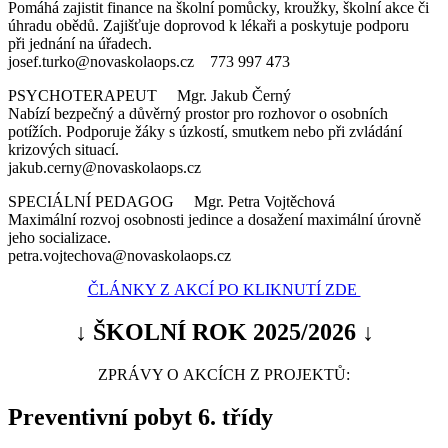
Pomáhá zajistit finance na školní pomůcky, kroužky, školní akce či
úhradu obědů. Zajišťuje doprovod k lékaři a poskytuje podporu
při jednání na úřadech.
josef.turko@novaskolaops.cz 773 997 473
PSYCHOTERAPEUT Mgr. Jakub Černý
Nabízí bezpečný a důvěrný prostor pro rozhovor o osobních
potížích. Podporuje žáky s úzkostí, smutkem nebo při zvládání
krizových situací.
jakub.cerny@novaskolaops.cz
SPECIÁLNÍ PEDAGOG Mgr. Petra Vojtěchová
Maximální rozvoj osobnosti jedince a dosažení maximální úrovně
jeho socializace.
petra.vojtechova@novaskolaops.cz
ČLÁNKY Z AKCÍ PO KLIKNUTÍ ZDE
↓ ŠKOLNÍ ROK 2025/2026 ↓
ZPRÁVY O AKCÍCH Z PROJEKTŮ:
Preventivní pobyt 6. třídy