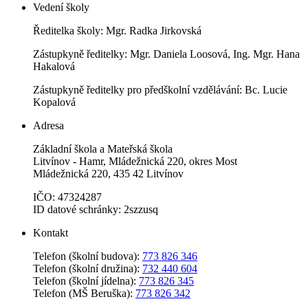
Vedení školy
Ředitelka školy: Mgr. Radka Jirkovská
Zástupkyně ředitelky: Mgr. Daniela Loosová, Ing. Mgr. Hana
Hakalová
Zástupkyně ředitelky pro předškolní vzdělávání: Bc. Lucie
Kopalová
Adresa
Základní škola a Mateřská škola
Litvínov - Hamr, Mládežnická 220, okres Most
Mládežnická 220, 435 42 Litvínov
IČO: 47324287
ID datové schránky: 2szzusq
Kontakt
Telefon (školní budova):
773 826 346
Telefon (školní družina):
732 440 604
Telefon (školní jídelna):
773 826 345
Telefon (MŠ Beruška):
773 826 342