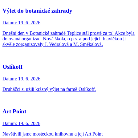
Výlet do botanické zahrady
Datum:
19. 6. 2026
Dnešní den v Botanické zahradě Teplice stál prostě za to! Akce byla
dotovaná organizací Nová škola, o.p.s. a pod jejich hlavičkou ji
skvěle zorganizovaly J. Vedralová a M. Smékalová.
Oslíkoff
Datum:
19. 6. 2026
Druháčci si užili krásný výlet na farmě Oslíkoff.
Art Point
Datum:
19. 6. 2026
Navštívili jsme mosteckou knihovnu a její Art Point