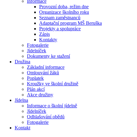
Informace
Provozní doba, režim dne
Organizace školního roku
Seznam zaměstnanců
Adaptační program MŠ Beruška
Projekty a spolupráce
Zápis
Kontakty
Fotogalerie
Jídelníček
Dokumenty ke stažení
Družina
Základní informace
Omlouvání žáků
Poplatek
Kroužky ve školní družině
Plán akcí
Akce družiny
Jídelna
Informace o školní jídelně
Jídelníček
Odhlašování obědů
Fotogalerie
Kontakt