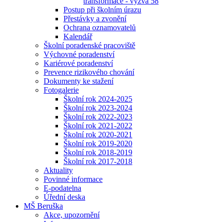
transformace - výzva 58
Postup při školním úrazu
Přestávky a zvonění
Ochrana oznamovatelů
Kalendář
Školní poradenské pracoviště
Výchovné poradenství
Kariérové poradenství
Prevence rizikového chování
Dokumenty ke stažení
Fotogalerie
Školní rok 2024-2025
Školní rok 2023-2024
Školní rok 2022-2023
Školní rok 2021-2022
Školní rok 2020-2021
Školní rok 2019-2020
Školní rok 2018-2019
Školní rok 2017-2018
Aktuality
Povinné informace
E-podatelna
Úřední deska
MŠ Beruška
Akce, upozornění