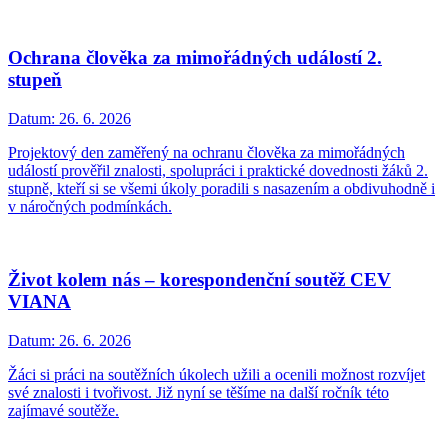
Ochrana člověka za mimořádných událostí 2.
stupeň
Datum:
26. 6. 2026
Projektový den zaměřený na ochranu člověka za mimořádných
událostí prověřil znalosti, spolupráci i praktické dovednosti žáků 2.
stupně, kteří si se všemi úkoly poradili s nasazením a obdivuhodně i
v náročných podmínkách.
Život kolem nás – korespondenční soutěž CEV
VIANA
Datum:
26. 6. 2026
Žáci si práci na soutěžních úkolech užili a ocenili možnost rozvíjet
své znalosti i tvořivost. Již nyní se těšíme na další ročník této
zajímavé soutěže.