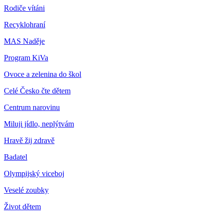
Rodiče vítáni
Recyklohraní
MAS Naděje
Program KiVa
Ovoce a zelenina do škol
Celé Česko čte dětem
Centrum narovinu
Miluji jídlo, neplýtvám
Hravě žij zdravě
Badatel
Olympijský viceboj
Veselé zoubky
Život dětem