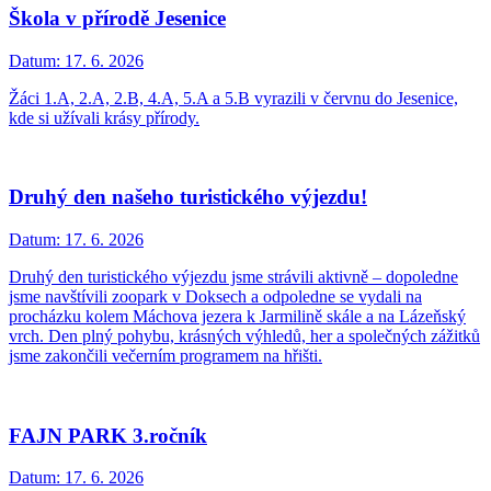
Škola v přírodě Jesenice
Datum:
17. 6. 2026
Žáci 1.A, 2.A, 2.B, 4.A, 5.A a 5.B vyrazili v červnu do Jesenice,
kde si užívali krásy přírody.
Druhý den našeho turistického výjezdu!
Datum:
17. 6. 2026
Druhý den turistického výjezdu jsme strávili aktivně – dopoledne
jsme navštívili zoopark v Doksech a odpoledne se vydali na
procházku kolem Máchova jezera k Jarmilině skále a na Lázeňský
vrch. Den plný pohybu, krásných výhledů, her a společných zážitků
jsme zakončili večerním programem na hřišti.
FAJN PARK 3.ročník
Datum:
17. 6. 2026