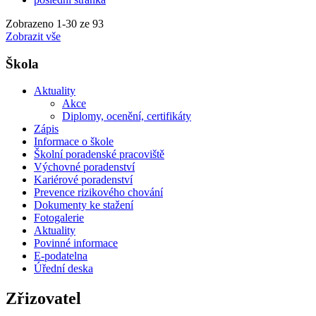
Zobrazeno
1
-
30
ze 93
Zobrazit vše
Škola
Aktuality
Akce
Diplomy, ocenění, certifikáty
Zápis
Informace o škole
Školní poradenské pracoviště
Výchovné poradenství
Kariérové poradenství
Prevence rizikového chování
Dokumenty ke stažení
Fotogalerie
Aktuality
Povinné informace
E-podatelna
Úřední deska
Zřizovatel