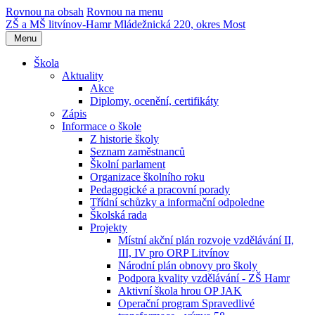
Rovnou na obsah
Rovnou na menu
ZŠ a MŠ litvínov-Hamr
Mládežnická 220, okres Most
Menu
Škola
Aktuality
Akce
Diplomy, ocenění, certifikáty
Zápis
Informace o škole
Z historie školy
Seznam zaměstnanců
Školní parlament
Organizace školního roku
Pedagogické a pracovní porady
Třídní schůzky a informační odpoledne
Školská rada
Projekty
Místní akční plán rozvoje vzdělávání II,
III, IV pro ORP Litvínov
Národní plán obnovy pro školy
Podpora kvality vzdělávání - ZŠ Hamr
Aktivní škola hrou OP JAK
Operační program Spravedlivé