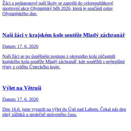
Žáci a pedagogové naší školy se zapojili do celorepublikové
sportovní akce Olympijský běh 2026, která je součástí oslav
Olympijského dne.
Naši žáci v krajském kole soutěže Mladý záchranář
Datum:
17. 6. 2026
Naši žáci se po úspěšném postupu z okresního kola zúčastnili
krajského kola soutěže Mladý záchranář, kde soutěžili s nejlepšími
týmy z celého Ústeckého kraje.
Výlet na Větruši
Datum:
17. 6. 2026
Dne 16.6. jsme vyrazili na výlet do Ústí nad Labem. Čekal nás den
plný zážitků a společně stráveného času.