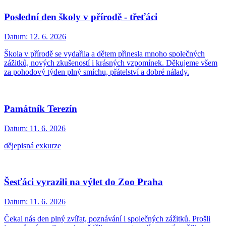
Poslední den školy v přírodě - třeťáci
Datum:
12. 6. 2026
Škola v přírodě se vydařila a dětem přinesla mnoho společných
zážitků, nových zkušeností i krásných vzpomínek. Děkujeme všem
za pohodový týden plný smíchu, přátelství a dobré nálady.
Památník Terezín
Datum:
11. 6. 2026
dějepisná exkurze
Šesťáci vyrazili na výlet do Zoo Praha
Datum:
11. 6. 2026
Čekal nás den plný zvířat, poznávání i společných zážitků. Prošli