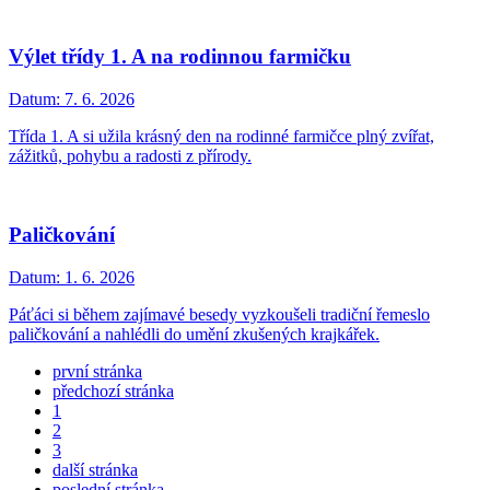
Výlet třídy 1. A na rodinnou farmičku
Datum:
7. 6. 2026
Třída 1. A si užila krásný den na rodinné farmičce plný zvířat,
zážitků, pohybu a radosti z přírody.
Paličkování
Datum:
1. 6. 2026
Páťáci si během zajímavé besedy vyzkoušeli tradiční řemeslo
paličkování a nahlédli do umění zkušených krajkářek.
první stránka
předchozí stránka
1
2
3
další stránka
poslední stránka