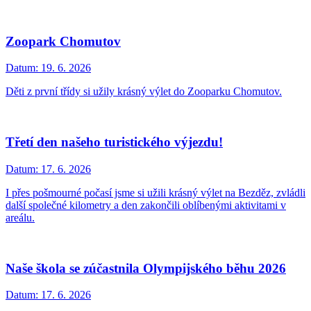
Zoopark Chomutov
Datum:
19. 6. 2026
Děti z první třídy si užily krásný výlet do Zooparku Chomutov.
Třetí den našeho turistického výjezdu!
Datum:
17. 6. 2026
I přes pošmourné počasí jsme si užili krásný výlet na Bezděz, zvládli
další společné kilometry a den zakončili oblíbenými aktivitami v
areálu.
Naše škola se zúčastnila Olympijského běhu 2026
Datum:
17. 6. 2026