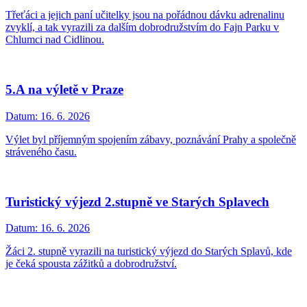
Třeťáci a jejich paní učitelky jsou na pořádnou dávku adrenalinu
zvyklí, a tak vyrazili za dalším dobrodružstvím do Fajn Parku v
Chlumci nad Cidlinou.
5.A na výletě v Praze
Datum:
16. 6. 2026
Výlet byl příjemným spojením zábavy, poznávání Prahy a společně
stráveného času.
Turistický výjezd 2.stupně ve Starých Splavech
Datum:
16. 6. 2026
Žáci 2. stupně vyrazili na turistický výjezd do Starých Splavů, kde
je čeká spousta zážitků a dobrodružství.