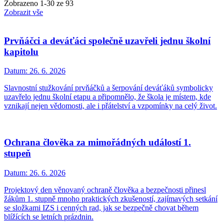
Zobrazeno
1
-
30
ze 93
Zobrazit vše
Prvňáčci a deváťáci společně uzavřeli jednu školní
kapitolu
Datum:
26. 6. 2026
Slavnostní stužkování prvňáčků a šerpování deváťáků symbolicky
uzavřelo jednu školní etapu a připomnělo, že škola je místem, kde
vznikají nejen vědomosti, ale i přátelství a vzpomínky na celý život.
Ochrana člověka za mimořádných událostí 1.
stupeň
Datum:
26. 6. 2026
Projektový den věnovaný ochraně člověka a bezpečnosti přinesl
žákům 1. stupně mnoho praktických zkušeností, zajímavých setkání
se složkami IZS i cenných rad, jak se bezpečně chovat během
blížících se letních prázdnin.