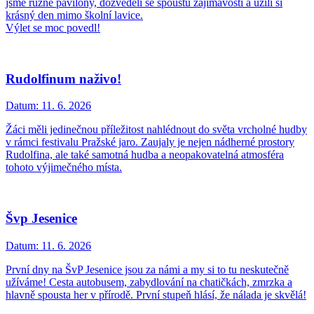
jsme různé pavilony, dozvěděli se spoustu zajímavostí a užili si
krásný den mimo školní lavice.
Výlet se moc povedl!
Rudolfinum naživo!
Datum:
11. 6. 2026
Žáci měli jedinečnou příležitost nahlédnout do světa vrcholné hudby
v rámci festivalu Pražské jaro. Zaujaly je nejen nádherné prostory
Rudolfina, ale také samotná hudba a neopakovatelná atmosféra
tohoto výjimečného místa.
Švp Jesenice
Datum:
11. 6. 2026
První dny na ŠvP Jesenice jsou za námi a my si to tu neskutečně
užíváme! Cesta autobusem, zabydlování na chatičkách, zmrzka a
hlavně spousta her v přírodě. První stupeň hlásí, že nálada je skvělá!