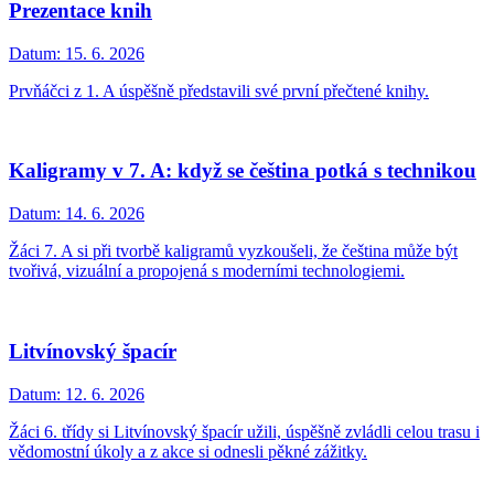
Prezentace knih
Datum:
15. 6. 2026
Prvňáčci z 1. A úspěšně představili své první přečtené knihy.
Kaligramy v 7. A: když se čeština potká s technikou
Datum:
14. 6. 2026
Žáci 7. A si při tvorbě kaligramů vyzkoušeli, že čeština může být
tvořivá, vizuální a propojená s moderními technologiemi.
Litvínovský špacír
Datum:
12. 6. 2026
Žáci 6. třídy si Litvínovský špacír užili, úspěšně zvládli celou trasu i
vědomostní úkoly a z akce si odnesli pěkné zážitky.