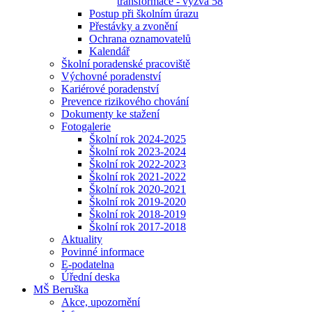
transformace - výzva 58
Postup při školním úrazu
Přestávky a zvonění
Ochrana oznamovatelů
Kalendář
Školní poradenské pracoviště
Výchovné poradenství
Kariérové poradenství
Prevence rizikového chování
Dokumenty ke stažení
Fotogalerie
Školní rok 2024-2025
Školní rok 2023-2024
Školní rok 2022-2023
Školní rok 2021-2022
Školní rok 2020-2021
Školní rok 2019-2020
Školní rok 2018-2019
Školní rok 2017-2018
Aktuality
Povinné informace
E-podatelna
Úřední deska
MŠ Beruška
Akce, upozornění