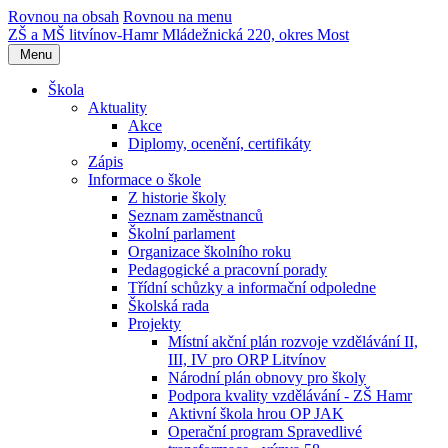
Rovnou na obsah
Rovnou na menu
ZŠ a MŠ litvínov-Hamr
Mládežnická 220, okres Most
Menu
Škola
Aktuality
Akce
Diplomy, ocenění, certifikáty
Zápis
Informace o škole
Z historie školy
Seznam zaměstnanců
Školní parlament
Organizace školního roku
Pedagogické a pracovní porady
Třídní schůzky a informační odpoledne
Školská rada
Projekty
Místní akční plán rozvoje vzdělávání II,
III, IV pro ORP Litvínov
Národní plán obnovy pro školy
Podpora kvality vzdělávání - ZŠ Hamr
Aktivní škola hrou OP JAK
Operační program Spravedlivé