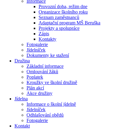
Informace
Provozní doba, režim dne
Organizace školního roku
Seznam zaměstnanců
Adaptační program MŠ Beruška
Projekty a spolupráce
Zápis
Kontakty
Fotogalerie
Jídelníček
Dokumenty ke stažení
Družina
Základní informace
Omlouvání žáků
Poplatek
Kroužky ve školní družině
Plán akcí
Akce družiny
Jídelna
Informace o školní jídelně
Jídelníček
Odhlašování obědů
Fotogalerie
Kontakt