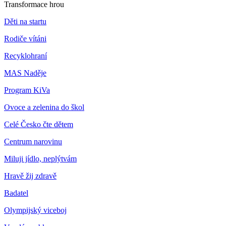
Transformace hrou
Děti na startu
Rodiče vítáni
Recyklohraní
MAS Naděje
Program KiVa
Ovoce a zelenina do škol
Celé Česko čte dětem
Centrum narovinu
Miluji jídlo, neplýtvám
Hravě žij zdravě
Badatel
Olympijský viceboj