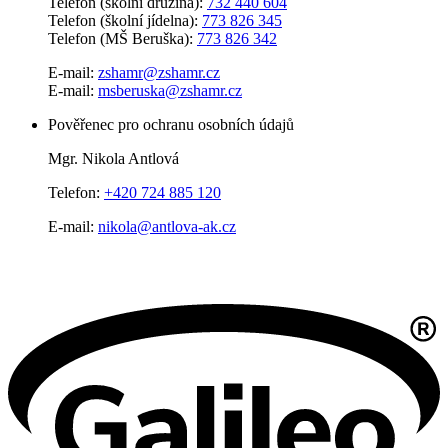
Telefon (školní družina):
732 440 604
Telefon (školní jídelna):
773 826 345
Telefon (MŠ Beruška):
773 826 342
E-mail:
zshamr@zshamr.cz
E-mail:
msberuska@zshamr.cz
Pověřenec pro ochranu osobních údajů
Mgr. Nikola Antlová
Telefon:
+420 724 885 120
E-mail:
nikola@antlova-ak.cz