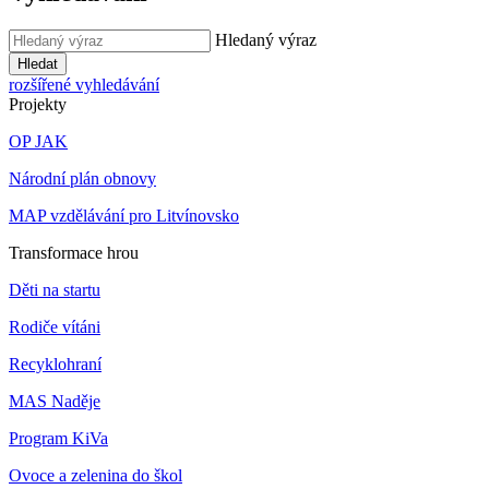
Hledaný výraz
Hledat
rozšířené vyhledávání
Projekty
OP JAK
Národní plán obnovy
MAP vzdělávání pro Litvínovsko
Transformace hrou
Děti na startu
Rodiče vítáni
Recyklohraní
MAS Naděje
Program KiVa
Ovoce a zelenina do škol