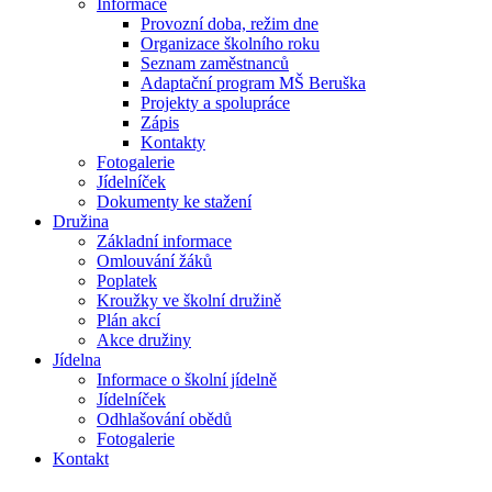
Informace
Provozní doba, režim dne
Organizace školního roku
Seznam zaměstnanců
Adaptační program MŠ Beruška
Projekty a spolupráce
Zápis
Kontakty
Fotogalerie
Jídelníček
Dokumenty ke stažení
Družina
Základní informace
Omlouvání žáků
Poplatek
Kroužky ve školní družině
Plán akcí
Akce družiny
Jídelna
Informace o školní jídelně
Jídelníček
Odhlašování obědů
Fotogalerie
Kontakt