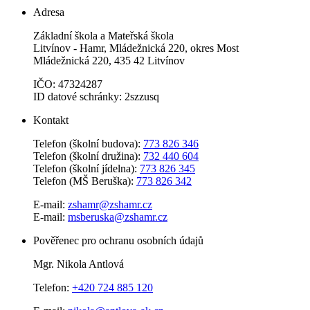
Adresa
Základní škola a Mateřská škola
Litvínov - Hamr, Mládežnická 220, okres Most
Mládežnická 220, 435 42 Litvínov
IČO: 47324287
ID datové schránky: 2szzusq
Kontakt
Telefon (školní budova):
773 826 346
Telefon (školní družina):
732 440 604
Telefon (školní jídelna):
773 826 345
Telefon (MŠ Beruška):
773 826 342
E-mail:
zshamr@zshamr.cz
E-mail:
msberuska@zshamr.cz
Pověřenec pro ochranu osobních údajů
Mgr. Nikola Antlová
Telefon:
+420 724 885 120