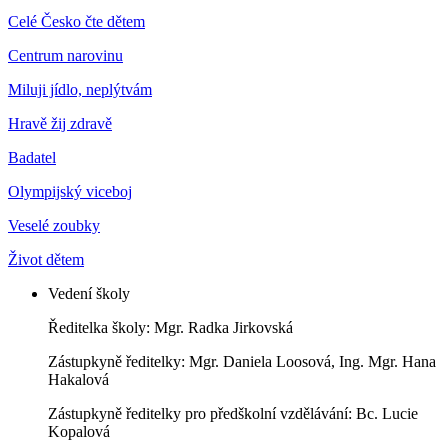
Celé Česko čte dětem
Centrum narovinu
Miluji jídlo, neplýtvám
Hravě žij zdravě
Badatel
Olympijský viceboj
Veselé zoubky
Život dětem
Vedení školy
Ředitelka školy: Mgr. Radka Jirkovská
Zástupkyně ředitelky: Mgr. Daniela Loosová, Ing. Mgr. Hana
Hakalová
Zástupkyně ředitelky pro předškolní vzdělávání: Bc. Lucie
Kopalová