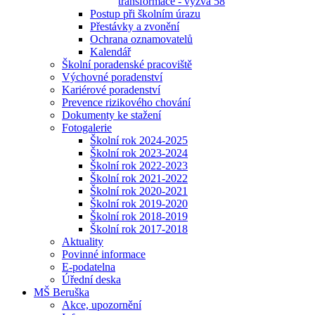
transformace - výzva 58
Postup při školním úrazu
Přestávky a zvonění
Ochrana oznamovatelů
Kalendář
Školní poradenské pracoviště
Výchovné poradenství
Kariérové poradenství
Prevence rizikového chování
Dokumenty ke stažení
Fotogalerie
Školní rok 2024-2025
Školní rok 2023-2024
Školní rok 2022-2023
Školní rok 2021-2022
Školní rok 2020-2021
Školní rok 2019-2020
Školní rok 2018-2019
Školní rok 2017-2018
Aktuality
Povinné informace
E-podatelna
Úřední deska
MŠ Beruška
Akce, upozornění