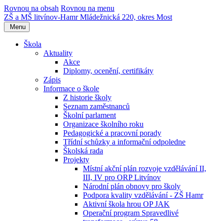
Rovnou na obsah
Rovnou na menu
ZŠ a MŠ litvínov-Hamr
Mládežnická 220, okres Most
Menu
Škola
Aktuality
Akce
Diplomy, ocenění, certifikáty
Zápis
Informace o škole
Z historie školy
Seznam zaměstnanců
Školní parlament
Organizace školního roku
Pedagogické a pracovní porady
Třídní schůzky a informační odpoledne
Školská rada
Projekty
Místní akční plán rozvoje vzdělávání II,
III, IV pro ORP Litvínov
Národní plán obnovy pro školy
Podpora kvality vzdělávání - ZŠ Hamr
Aktivní škola hrou OP JAK
Operační program Spravedlivé