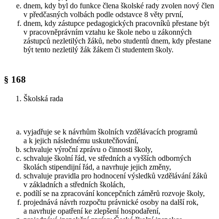
dnem, kdy byl do funkce člena školské rady zvolen nový člen
v předčasných volbách podle odstavce 8 věty první,
dnem, kdy zástupce pedagogických pracovníků přestane být
v pracovněprávním vztahu ke škole nebo u zákonných
zástupců nezletilých žáků, nebo studentů dnem, kdy přestane
být tento nezletilý žák žákem či studentem školy.
§ 168
Školská rada
vyjadřuje se k návrhům školních vzdělávacích programů
a k jejich následnému uskutečňování,
schvaluje výroční zprávu o činnosti školy,
schvaluje školní řád, ve středních a vyšších odborných
školách stipendijní řád, a navrhuje jejich změny,
schvaluje pravidla pro hodnocení výsledků vzdělávání žáků
v základních a středních školách,
podílí se na zpracování koncepčních záměrů rozvoje školy,
projednává návrh rozpočtu právnické osoby na další rok,
a navrhuje opatření ke zlepšení hospodaření,