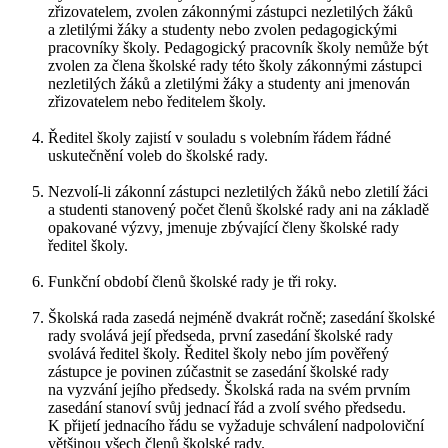
zřizovatelem, zvolen zákonnými zástupci nezletilých žáků
a zletilými žáky a studenty nebo zvolen pedagogickými
pracovníky školy. Pedagogický pracovník školy nemůže být
zvolen za člena školské rady této školy zákonnými zástupci
nezletilých žáků a zletilými žáky a studenty ani jmenován
zřizovatelem nebo ředitelem školy.
Ředitel školy zajistí v souladu s volebním řádem řádné
uskutečnění voleb do školské rady.
Nezvolí-li zákonní zástupci nezletilých žáků nebo zletilí žáci
a studenti stanovený počet členů školské rady ani na základě
opakované výzvy, jmenuje zbývající členy školské rady
ředitel školy.
Funkční období členů školské rady je tři roky.
Školská rada zasedá nejméně dvakrát ročně; zasedání školské
rady svolává její předseda, první zasedání školské rady
svolává ředitel školy. Ředitel školy nebo jím pověřený
zástupce je povinen zúčastnit se zasedání školské rady
na vyzvání jejího předsedy. Školská rada na svém prvním
zasedání stanoví svůj jednací řád a zvolí svého předsedu.
K přijetí jednacího řádu se vyžaduje schválení nadpoloviční
většinou všech členů školské rady.