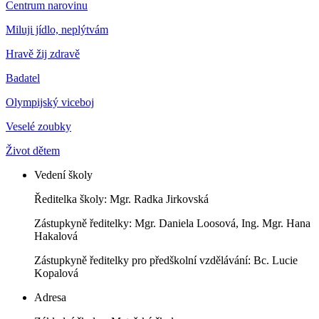
Centrum narovinu
Miluji jídlo, neplýtvám
Hravě žij zdravě
Badatel
Olympijský viceboj
Veselé zoubky
Život dětem
Vedení školy
Ředitelka školy: Mgr. Radka Jirkovská
Zástupkyně ředitelky: Mgr. Daniela Loosová, Ing. Mgr. Hana
Hakalová
Zástupkyně ředitelky pro předškolní vzdělávání: Bc. Lucie
Kopalová
Adresa