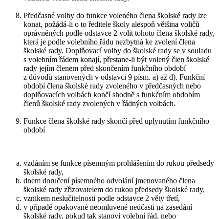
Předčasné volby do funkce voleného člena školské rady lze
konat, požádá-li o to ředitele školy alespoň většina voličů
oprávněných podle odstavce 2 volit tohoto člena školské rady,
která je podle volebního řádu nezbytná ke zvolení člena
školské rady. Doplňovací volby do školské rady se v souladu
s volebním řádem konají, přestane-li být volený člen školské
rady jejím členem před skončením funkčního období
z důvodů stanovených v odstavci 9 písm. a) až d). Funkční
období člena školské rady zvoleného v předčasných nebo
doplňovacích volbách končí shodně s funkčním obdobím
členů školské rady zvolených v řádných volbách.
Funkce člena školské rady skončí před uplynutím funkčního
období
vzdáním se funkce písemným prohlášením do rukou předsedy
školské rady,
dnem doručení písemného odvolání jmenovaného člena
školské rady zřizovatelem do rukou předsedy školské rady,
vznikem neslučitelnosti podle odstavce 2 věty třetí,
v případě opakované neomluvené neúčasti na zasedání
školské rady, pokud tak stanoví volební řád, nebo