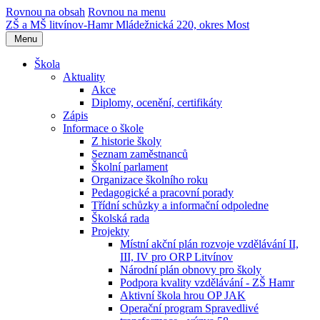
Rovnou na obsah
Rovnou na menu
ZŠ a MŠ litvínov-Hamr
Mládežnická 220, okres Most
Menu
Škola
Aktuality
Akce
Diplomy, ocenění, certifikáty
Zápis
Informace o škole
Z historie školy
Seznam zaměstnanců
Školní parlament
Organizace školního roku
Pedagogické a pracovní porady
Třídní schůzky a informační odpoledne
Školská rada
Projekty
Místní akční plán rozvoje vzdělávání II,
III, IV pro ORP Litvínov
Národní plán obnovy pro školy
Podpora kvality vzdělávání - ZŠ Hamr
Aktivní škola hrou OP JAK
Operační program Spravedlivé