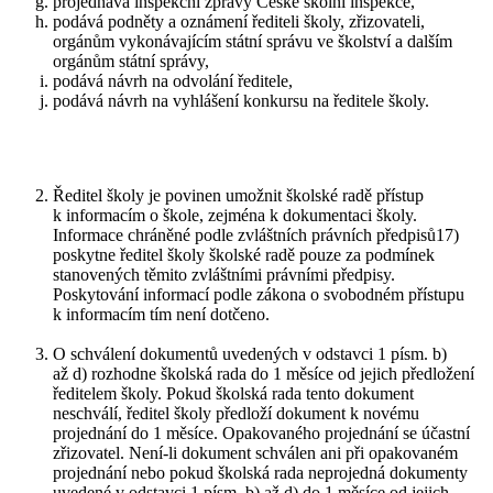
projednává inspekční zprávy České školní inspekce,
podává podněty a oznámení řediteli školy, zřizovateli,
orgánům vykonávajícím státní správu ve školství a dalším
orgánům státní správy,
podává návrh na odvolání ředitele,
podává návrh na vyhlášení konkursu na ředitele školy.
Ředitel školy je povinen umožnit školské radě přístup
k informacím o škole, zejména k dokumentaci školy.
Informace chráněné podle zvláštních právních předpisů17)
poskytne ředitel školy školské radě pouze za podmínek
stanovených těmito zvláštními právními předpisy.
Poskytování informací podle zákona o svobodném přístupu
k informacím tím není dotčeno.
O schválení dokumentů uvedených v odstavci 1 písm. b)
až d) rozhodne školská rada do 1 měsíce od jejich předložení
ředitelem školy. Pokud školská rada tento dokument
neschválí, ředitel školy předloží dokument k novému
projednání do 1 měsíce. Opakovaného projednání se účastní
zřizovatel. Není-li dokument schválen ani při opakovaném
projednání nebo pokud školská rada neprojedná dokumenty
uvedené v odstavci 1 písm. b) až d) do 1 měsíce od jejich