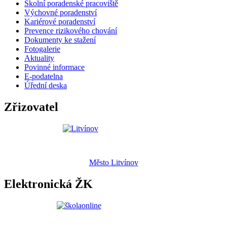
Školní poradenské pracoviště
Výchovné poradenství
Kariérové poradenství
Prevence rizikového chování
Dokumenty ke stažení
Fotogalerie
Aktuality
Povinné informace
E-podatelna
Úřední deska
Zřizovatel
Město Litvínov
Elektronická ŽK