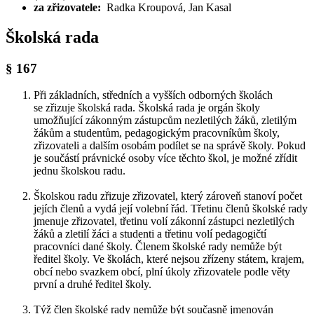
za zřizovatele:
Radka Kroupová, Jan Kasal
Školská rada
§ 167
Při základních, středních a vyšších odborných školách
se zřizuje školská rada. Školská rada je orgán školy
umožňující zákonným zástupcům nezletilých žáků, zletilým
žákům a studentům, pedagogickým pracovníkům školy,
zřizovateli a dalším osobám podílet se na správě školy. Pokud
je součástí právnické osoby více těchto škol, je možné zřídit
jednu školskou radu.
Školskou radu zřizuje zřizovatel, který zároveň stanoví počet
jejích členů a vydá její volební řád. Třetinu členů školské rady
jmenuje zřizovatel, třetinu volí zákonní zástupci nezletilých
žáků a zletilí žáci a studenti a třetinu volí pedagogičtí
pracovníci dané školy. Členem školské rady nemůže být
ředitel školy. Ve školách, které nejsou zřízeny státem, krajem,
obcí nebo svazkem obcí, plní úkoly zřizovatele podle věty
první a druhé ředitel školy.
Týž člen školské rady nemůže být současně jmenován