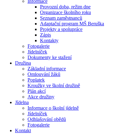
Informace
Provozní doba, režim dne
Organizace školního roku
Seznam zaměstnanců
Adaptační program MŠ Beruška
Projekty a spolupráce
Zápis
Kontakty
Fotogalerie
Jídelníček
Dokumenty ke stažení
Družina
Základní informace
Omlouvání žáků
Poplatek
Kroužky ve školní družině
Plán akcí
Akce družiny
Jídelna
Informace o školní jídelně
Jídelníček
Odhlašování obědů
Fotogalerie
Kontakt