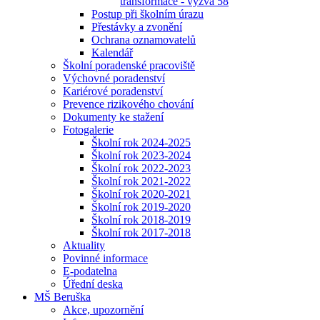
transformace - výzva 58
Postup při školním úrazu
Přestávky a zvonění
Ochrana oznamovatelů
Kalendář
Školní poradenské pracoviště
Výchovné poradenství
Kariérové poradenství
Prevence rizikového chování
Dokumenty ke stažení
Fotogalerie
Školní rok 2024-2025
Školní rok 2023-2024
Školní rok 2022-2023
Školní rok 2021-2022
Školní rok 2020-2021
Školní rok 2019-2020
Školní rok 2018-2019
Školní rok 2017-2018
Aktuality
Povinné informace
E-podatelna
Úřední deska
MŠ Beruška
Akce, upozornění