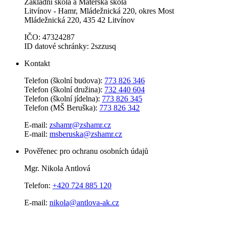
Základní škola a Mateřská škola
Litvínov - Hamr, Mládežnická 220, okres Most
Mládežnická 220, 435 42 Litvínov
IČO: 47324287
ID datové schránky: 2szzusq
Kontakt
Telefon (školní budova):
773 826 346
Telefon (školní družina):
732 440 604
Telefon (školní jídelna):
773 826 345
Telefon (MŠ Beruška):
773 826 342
E-mail:
zshamr@zshamr.cz
E-mail:
msberuska@zshamr.cz
Pověřenec pro ochranu osobních údajů
Mgr. Nikola Antlová
Telefon:
+420 724 885 120
E-mail:
nikola@antlova-ak.cz