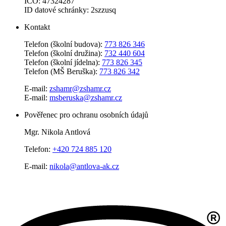
IČO: 47324287
ID datové schránky: 2szzusq
Kontakt
Telefon (školní budova):
773 826 346
Telefon (školní družina):
732 440 604
Telefon (školní jídelna):
773 826 345
Telefon (MŠ Beruška):
773 826 342
E-mail:
zshamr@zshamr.cz
E-mail:
msberuska@zshamr.cz
Pověřenec pro ochranu osobních údajů
Mgr. Nikola Antlová
Telefon:
+420 724 885 120
E-mail:
nikola@antlova-ak.cz