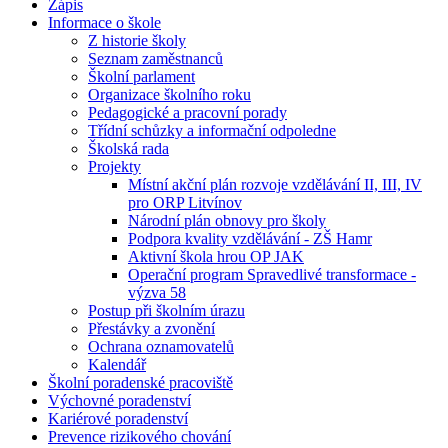
Zápis
Informace o škole
Z historie školy
Seznam zaměstnanců
Školní parlament
Organizace školního roku
Pedagogické a pracovní porady
Třídní schůzky a informační odpoledne
Školská rada
Projekty
Místní akční plán rozvoje vzdělávání II, III, IV
pro ORP Litvínov
Národní plán obnovy pro školy
Podpora kvality vzdělávání - ZŠ Hamr
Aktivní škola hrou OP JAK
Operační program Spravedlivé transformace -
výzva 58
Postup při školním úrazu
Přestávky a zvonění
Ochrana oznamovatelů
Kalendář
Školní poradenské pracoviště
Výchovné poradenství
Kariérové poradenství
Prevence rizikového chování