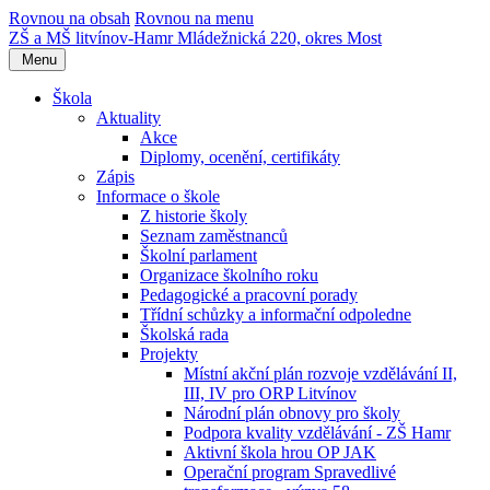
Rovnou na obsah
Rovnou na menu
ZŠ a MŠ litvínov-Hamr
Mládežnická 220, okres Most
Menu
Škola
Aktuality
Akce
Diplomy, ocenění, certifikáty
Zápis
Informace o škole
Z historie školy
Seznam zaměstnanců
Školní parlament
Organizace školního roku
Pedagogické a pracovní porady
Třídní schůzky a informační odpoledne
Školská rada
Projekty
Místní akční plán rozvoje vzdělávání II,
III, IV pro ORP Litvínov
Národní plán obnovy pro školy
Podpora kvality vzdělávání - ZŠ Hamr
Aktivní škola hrou OP JAK
Operační program Spravedlivé