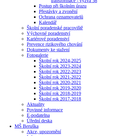
transformace - výzva 58
Postup při školním úrazu
Přestávky a zvonění
Ochrana oznamovatelů
Kalendář
Školní poradenské pracoviště
Výchovné poradenství
Kariérové poradenství
Prevence rizikového chování
Dokumenty ke stažení
Fotogalerie
Školní rok 2024-2025
Školní rok 2023-2024
Školní rok 2022-2023
Školní rok 2021-2022
Školní rok 2020-2021
Školní rok 2019-2020
Školní rok 2018-2019
Školní rok 2017-2018
Aktuality
Povinné informace
E-podatelna
Úřední deska
MŠ Beruška
Akce, upozornění