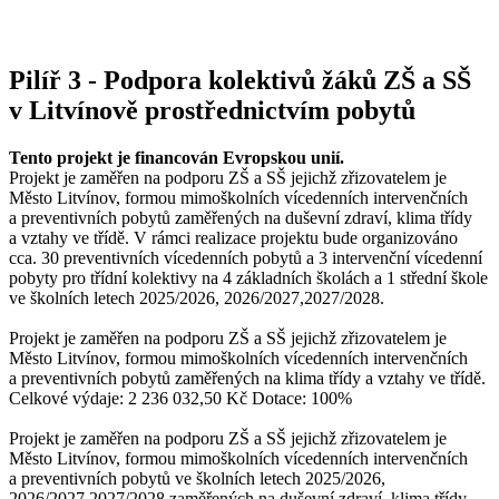
Pilíř 3 - Podpora kolektivů žáků ZŠ a SŠ
v Litvínově prostřednictvím pobytů
Tento projekt je financován Evropskou unií.
Projekt je zaměřen na podporu ZŠ a SŠ jejichž zřizovatelem je
Město Litvínov, formou mimoškolních vícedenních intervenčních
a preventivních pobytů zaměřených na duševní zdraví, klima třídy
a vztahy ve třídě. V rámci realizace projektu bude organizováno
cca. 30 preventivních vícedenních pobytů a 3 intervenční vícedenní
pobyty pro třídní kolektivy na 4 základních školách a 1 střední škole
ve školních letech 2025/2026, 2026/2027,2027/2028.
Projekt je zaměřen na podporu ZŠ a SŠ jejichž zřizovatelem je
Město Litvínov, formou mimoškolních vícedenních intervenčních
a preventivních pobytů zaměřených na klima třídy a vztahy ve třídě.
Celkové výdaje: 2 236 032,50 Kč Dotace: 100%
Projekt je zaměřen na podporu ZŠ a SŠ jejichž zřizovatelem je
Město Litvínov, formou mimoškolních vícedenních intervenčních
a preventivních pobytů ve školních letech 2025/2026,
2026/2027,2027/2028 zaměřených na duševní zdraví, klima třídy