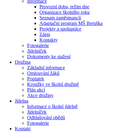
Informace
Provozní doba, režim dne
Organizace školního roku
Seznam zaměstnanců
Adaptační program MŠ Beruška
Projekty a spolupráce
Zápis
Kontakty
Fotogalerie
Jídelníček
Dokumenty ke stažení
Družina
Základní informace
Omlouvání žáků
Poplatek
Kroužky ve školní družině
Plán akcí
Akce družiny
Jídelna
Informace o školní jídelně
Jídelníček
Odhlašování obědů
Fotogalerie
Kontakt