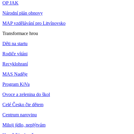
OP JAK
Národní plán obnovy
MAP vzdělávání pro Litvínovsko
Transformace hrou
Děti na startu
Rodiče vítáni
Recyklohraní
MAS Naděje
Program KiVa
Ovoce a zelenina do škol
Celé Česko čte dětem
Centrum narovinu
Miluji jídlo, neplýtvám