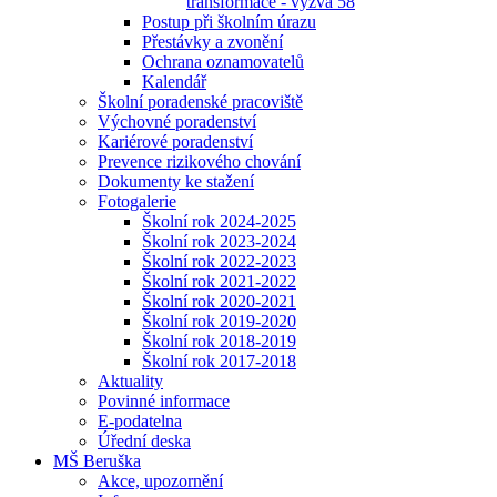
transformace - výzva 58
Postup při školním úrazu
Přestávky a zvonění
Ochrana oznamovatelů
Kalendář
Školní poradenské pracoviště
Výchovné poradenství
Kariérové poradenství
Prevence rizikového chování
Dokumenty ke stažení
Fotogalerie
Školní rok 2024-2025
Školní rok 2023-2024
Školní rok 2022-2023
Školní rok 2021-2022
Školní rok 2020-2021
Školní rok 2019-2020
Školní rok 2018-2019
Školní rok 2017-2018
Aktuality
Povinné informace
E-podatelna
Úřední deska
MŠ Beruška
Akce, upozornění